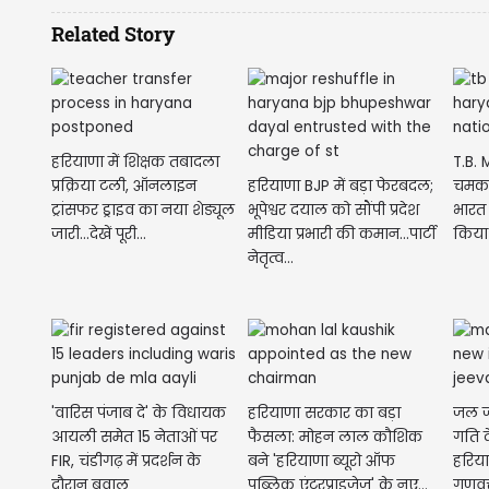
Related Story
हरियाणा में शिक्षक तबादला
T.B. 
प्रक्रिया टली, ऑनलाइन
हरियाणा BJP में बड़ा फेरबदल;
चमका 
ट्रांसफर ड्राइव का नया शेड्यूल
भूपेश्वर दयाल को सौंपी प्रदेश
भारत
जारी...देखें पूरी...
मीडिया प्रभारी की कमान...पार्टी
किया 
नेतृत्व...
'वारिस पंजाब दे' के विधायक
हरियाणा सरकार का बड़ा
जल ज
आयली समेत 15 नेताओं पर
फैसला: मोहन लाल कौशिक
गति द
FIR, चंडीगढ़ में प्रदर्शन के
बने 'हरियाणा ब्यूरो ऑफ
हरिया
दौरान बवाल
पब्लिक एंटरप्राइजेज' के नए...
गुणवत्