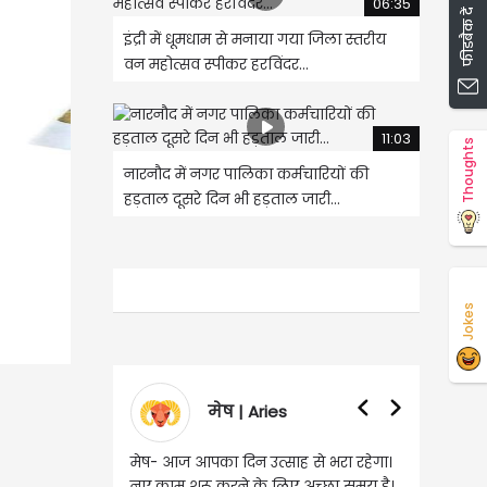
06:35
फीडबैक दें
इंद्री में धूमधाम से मनाया गया जिला स्तरीय
वन महोत्सव स्पीकर हरविंदर...
11:03
Thoughts
नारनौद में नगर पालिका कर्मचारियों की
हड़ताल दूसरे दिन भी हड़ताल जारी...
Jokes
ies
वृषभ | Taurus
्साह से भरा रहेगा।
वृष- आज का दिन इस राशि के जातकों के
 लिए अच्छा समय है।
लिए शुभ रहने वाला है। धन और नौकरी के