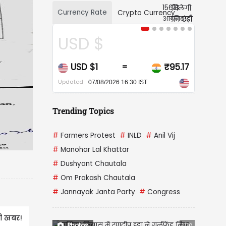
Currency Rate
Crypto Currency
CAD $
₹95.17
CAD $1
₹67.88
=
Updated
ST
07/08/2026 16:30 IST
Trending Topics
#
Farmers Protest
#
INLD
#
Anil Vij
#
Manohar Lal Khattar
#
Dushyant Chautala
#
Om Prakash Chautala
#
Jannayak Janta Party
#
Congress
़ी खबर!
Photos
1/10