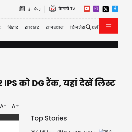
केसरी TV
ई- पेपर
र
बिहार
झारखंड
राजस्थान
बिज़नेस
धर्म
शाम को घूमने निकले थे दोनों, पर अपने साथ ले गई मौत, नहर में नहाते समय डूबने स
PS को DG रैंक, यहां देखें लिस्ट
A-
A+
Top Stories