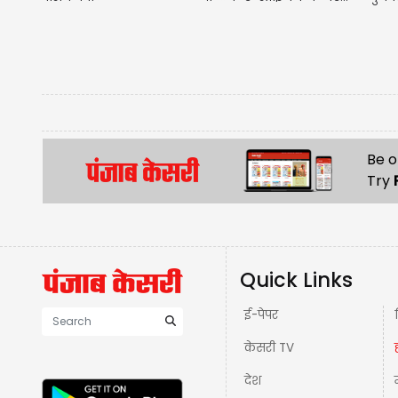
Be o
Try
Quick Links
ई-पेपर
केसरी TV
देश