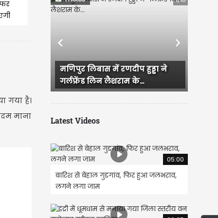
सफर
आएगी
Previous
Next
हुड्डा ने
राजस्थान में हुई भव्य बिश्नोई और
...
IAS परी की सगाई, दादी और...
ा गया है।
 कदम माना
Latest Videos
05:00
बारिश से बेहाल गुडगांव, फिर हुआ जलभराव,
लगने लगा जाम