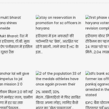
Mukt Bharat: देश में
हरियाणा में इन अफसरों की
हरियाणा वोटर लि
हरियाणा, टी.बी. मुक्त
पदोन्नति पर 'ब्रेक', आरक्षित पद
रीविज़न का पहल
 ऐप पंजीकरण में हासिल
रहेंगे खाली...जानें क्या है HC के
24 लाख पते पर 
दूसरा रैंक
इस...
मिले...2.04 ला
वोट
ीवन मिशन 2.0 को नई
2% आबादी, 33%
ेंगे मनोहर लाल, ग्रामीण
मेडल...खिलाड़ियों ने फिर साबित
णा में हर घर तक
किया अपना लोहा, जानिए कैसे
IDFC बैंक घोटाला
तापूर्ण पेयजल...
भारत का 'खेल पावरहाउस'...
गिरफ्तार पूर्व I