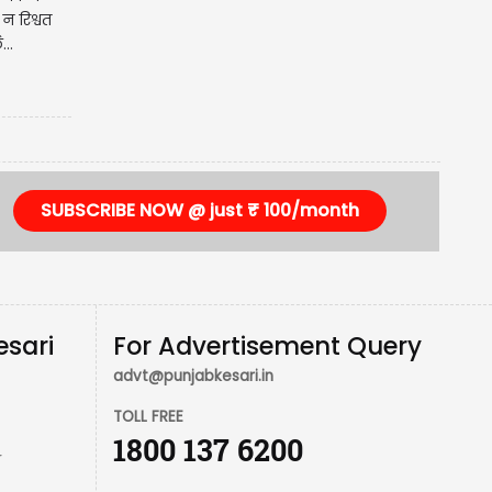
न रिश्वत
...
SUBSCRIBE NOW @ just ₹ 100/month
esari
For Advertisement Query
advt@punjabkesari.in
TOLL FREE
1800 137 6200
r