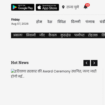
30
राज्य चुनें
Friday
होम
देश
विदेश
दिल्ली
पंजाब
चंड
Aug 07, 2026
अंबाला
भिवानी
जींद
कैथल
कुरुक्षेत्र
पानीपत
रोहतक
सि
Hot News