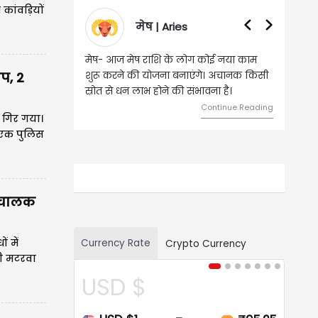
कांवड़ियों
वृषभ | Taurus
वृष - आज ऐसे व्यक्ति से मुलाकात होगी, जिससे
प, 2
भविष्य में बड़े फायदे हो सकते हैं। दांपत्य जीवन
में मधुरता बनी रहेगी।
Continue Reading
 गिर गया।
 एक पुलिस
संचालक
Currency Rate
ं में
Crypto Currency
ड़ी मटरवा
CAD $