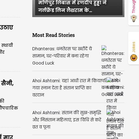
Thoughts
राजस्थान में हुई भव्य बिश्नोई और IAS
परी की सगाई, दादी और...
 उठाए
Most Read Stories
Jokes
 स्थायी
Dhanteras: धनतेरस पर खरीदें ये
 और
सामान, घर-परिवार में बना रहेगा
Good Luck
Ahoi Ashtami: यहां आधी रात में किया
 सैनी,
गया स्नान देता है संतान प्राप्ति का
वरदान
 की
ा औपचारिक
Ahoi Ashtami: संतान की सुख-समृद्धि
और निसंतान महिलाएं, इस विधि से करें
व्रत व पूजा
ं मार