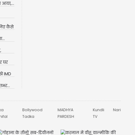
 आया,...
िए कैसे
...
,
र घर
ें IMD
तभर...
ka
Bollywood
MADHYA
Kundli
Nari
ifal
Tadka
PARDESH
TV