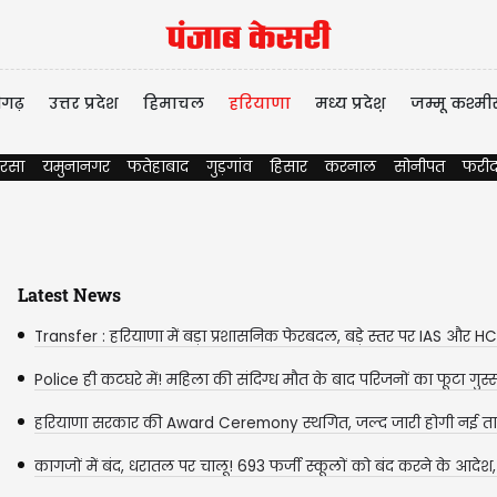
ीगढ़
उत्तर प्रदेश
हिमाचल
हरियाणा
मध्य प्रदेश़
जम्मू कश्मी
रसा
यमुनानगर
फतेहाबाद
गुड़गांव
हिसार
करनाल
सोनीपत
फरीद
Latest News
Transfer : हरियाणा में बड़ा प्रशासनिक फेरबदल, बड़े स्तर पर IAS और HCS
Police ही कटघरे में! महिला की संदिग्ध मौत के बाद परिजनों का फूटा गुस्सा
हरियाणा सरकार की Award Ceremony स्थगित, जल्द जारी होगी नई तार
जानिए क्यों...
कागजों में बंद, धरातल पर चालू! 693 फर्जी स्कूलों को बंद करने के आदेश,
आपके...