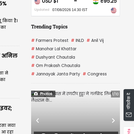
CAD $1
₹67.93
=
75%
Updated
07/08/2026 14:30 IST
ू किया है।
Trending Topics
े का
#
Farmers Protest
#
INLD
#
Anil Vij
#
Manohar Lal Khattar
ने अनिल
#
Dushyant Chautala
#
Om Prakash Chautala
वा ने
#
Jannayak Janta Party
#
Congress
नका
Photos
1/10
फीडबैक दें
ाइवर;
Previous
Next
ादसा नया
 आ रहा