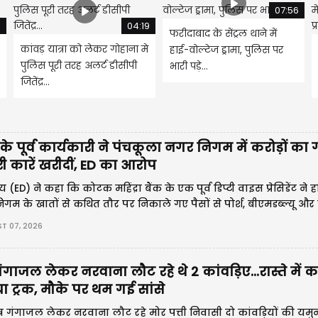
07:56
0
04:19
फरीदाबाद के सेंट्रल थाने में
कांवड़ यात्रा को लेकर गोहाना मे
हाई-वोल्टेज ड्रामा, पुलिस पर
पुलिस पूरी तरह अलर्ट डीसीपी
भारी पड़े...
जितेंद्र...
े पूर्व कार्यकारी ने पंचकूला नगर निगम में करोड़ों का
 कारें खरीदीं, ED का आरोप
य (ED) ने कहा कि कोटक महिंद्रा बैंक के एक पूर्व डिप्टी वाइस प्रेसिडेंट ने ह
म के खातों से कथित तौर पर निकाले गए पैसों से पोर्श, बीएमडब्ल्यू और ह
ग्जरी वाहन खरीदे।
T 07, 2026
 गंगाजल लेकर नरवाना लौट रहे थे 2 कांवड़िए...रास्ते में 
ट्रक, मौके पर थम गई सांसे
वित्र गंगाजल लेकर नरवाना लौट रहे मोर पत्ती निवासी दो कांवड़ियों की यम