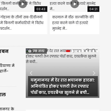
03:43
04:21
गोहाना के तीनों सब-डिवीजनों
करनाल में वीरू वाल्मीकि की
में बिजली कर्मचारियों ने विरोध
हत्या करने वाले दो हत्यारे
प्रदर्शन...
मुठभेड़ में...
 गबन
एक नजर
रियाणा में
ार्ले-
Previous
Next
इंस्टाग्राम पर दोस्ती, फिर शेयर मार्केट
में पार्टनरशिप का झांसा, रिटायर्ड SHO
की बेटी ने के ट्रेडर...
काल
ुनानगर के