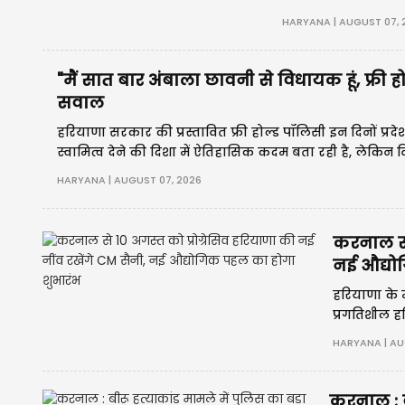
एक कैंटर सड़क किनार
HARYANA | AUGUST 07, 
"मैं सात बार अंबाला छावनी से विधायक हूं, फ्र
सवाल
हरियाणा सरकार की प्रस्तावित फ्री होल्ड पॉलिसी इन दिनों प्र
स्वामित्व देने की दिशा में ऐतिहासिक कदम बता रही है, लेकिन
असंतोष दिखाई दे रहा है।
HARYANA | AUGUST 07, 2026
करनाल से 
नई औद्यो
हरियाणा के म
प्रगतिशील हर
शुभारंभ करेंग
HARYANA | AU
करनाल : ब