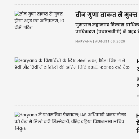
तीन गुणा ताकत से मुक्‍त
गुरुग्राम महानगर विकास प्राध
प्राधिकरण (एचएसवीपी) ने शहर के वि
की तैयारी कर ली है।
HARYANA | AUGUST 06, 2026
ह
क
H
क
न