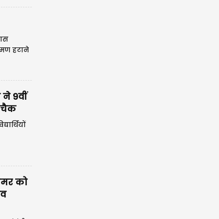
कास
्रमण हटाने
ने 9वीं
 चैक
्यार्थियों
ोमर को
िव