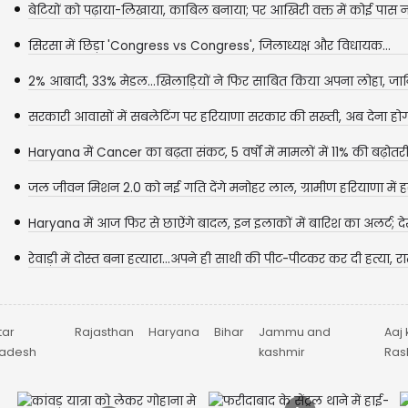
बेटियों को पढ़ाया-लिखाया, काबिल बनाया; पर आखिरी वक्त में कोई पास न
सिरसा में छिड़ा 'Congress vs Congress', जिलाध्यक्ष और विधायक...
2% आबादी, 33% मेडल...खिलाड़ियों ने फिर साबित किया अपना लोहा, जान
भारत का...
सरकारी आवासों में सबलेटिंग पर हरियाणा सरकार की सख्ती, अब देना होगा
Haryana में Cancer का बढ़ता संकट, 5 वर्षों में मामलों में 11% की बढ़ोतरी
2025...
जल जीवन मिशन 2.0 को नई गति देंगे मनोहर लाल, ग्रामीण हरियाणा में ह
तक...
Haryana में आज फिर से छाऐंगे बादल, इन इलाकों में बारिश का अलर्ट; देख
का...
रेवाड़ी में दोस्त बना हत्यारा...अपने ही साथी की पीट-पीटकर कर दी हत्या, रा
tar
Rajasthan
Haryana
Bihar
Jammu and
Aaj 
radesh
kashmir
Rash