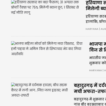
हरियाणा स
मिलेगी ब्य
हरियाणा सरकार
हालांकि, प्रॉ
आखिरी मौका 
HARYANA | AUG
भाजपा म
विज से श
भारतीय जनता
शुक्रवार को
आशीर्वाद प्र
HARYANA | A
बहादुरगढ़ में दर
मची अफरा-तफर
बहादुरगढ़ में शुक्रव
गांव बीर बरखताबाद 