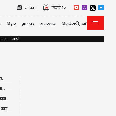
केसरी TV
ई- पेपर
र
बिहार
झारखंड
राजस्थान
बिज़नेस
धर्म
ाबाद
रेवाड़ी
...
,...
ीख...
 कहीं