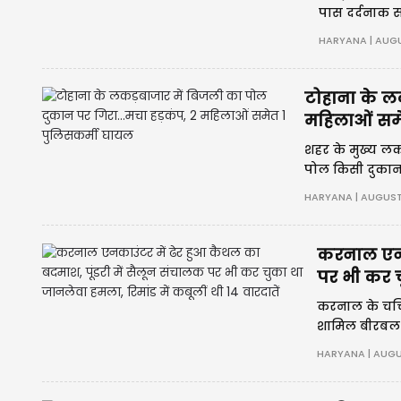
पास दर्दनाक सड
को टक्कर मार
HARYANA | AUGU
टोहाना के लक
महिलाओं समे
शहर के मुख्य लक
पोल किसी दुकान 
कर्मी को मामूली च
HARYANA | AUGUST
करनाल एनका
पर भी कर चु
करनाल के चर्चि
शामिल बीरबल का 
निवासी 24 वर्ष
HARYANA | AUGU