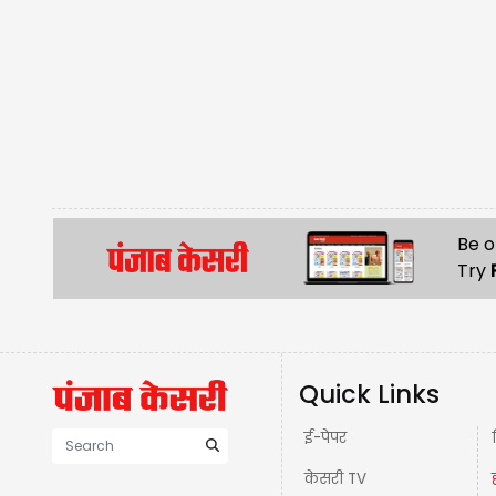
Be o
Try
Quick Links
ई-पेपर
केसरी TV