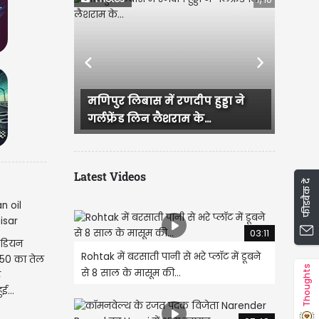
Previous
Next
िपुर लिबास में रणदीप हुड्डा ने
राजस्थान में हुई भव्य बिश्
्लफ्रेंड लिन लैशराम के...
IAS परी की सगाई, दादी और.
Latest Videos
फीडबैक दें
03:11
ंडियन
Rohtak में बरसाती पानी से भरे प्लॉट में डूबने
50 का तेल
Thoughts
से 8 साल के मासूम की...
र
ई...