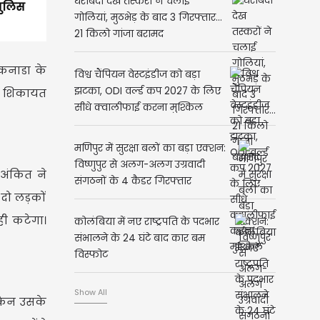
घेराबंदी देख तस्करों ने चलाई
पुलिस
गोलियां, मुठभेड़ के बाद 3 गिरफ्तार...
21 किलो गांजा बरामद
 कनाडा के
विश्व चैंपियन वेस्टइंडीज को बड़ा
झटका, ODI वर्ल्ड कप 2027 के लिए
की शिकायत
सीधे क्वालीफाई करना मुश्किल
मणिपुर में सुरक्षा बलों का बड़ा एक्शन:
विष्णुपुर से अलग-अलग उग्रवादी
 अंकित ने
संगठनों के 4 कैडर गिरफ्तार
 दो लड़कों
ी कटेगा।
कोलंबिया में नए राष्ट्रपति के पदभार
संभालने के 24 घंटे बाद कार बम
विस्फोट
Show All
ेकिन उसके