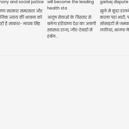
मे
याणा सरकार समरसता और
खुले में कूड़ा डा
सु
जिक न्याय की भावना को
आयुष सेवाओं के विस्तार से
करना पड़ा भारी, 
आज
ही है साकार- नायब सिंह
बनेगा हरियाणा देश का अग्रणी
सोसाइटी में जम
को
स्वास्थ्य राज्य, जींद-रेवाड़ी में
लाठियां, भाजपा न
हर्बल...
गंभीर...