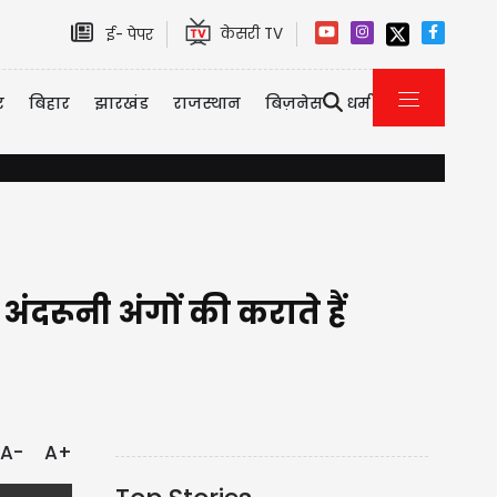
केसरी TV
ई- पेपर
र
बिहार
झारखंड
राजस्थान
बिज़नेस
धर्म
बर्थडे बना जिंदगी का आखिरी दिन; हरियाणा के CRPF जवान की हार्ट अटैक से मौ
रूनी अंगों की कराते हैं
A-
A+