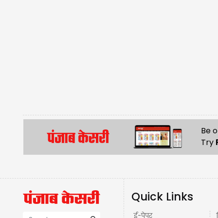
Be o
Try
Quick Links
ई-पेपर