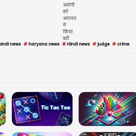
indi news
#
haryana news
#
Hindi news
#
judge
#
crime
मणिप
गर्लफ