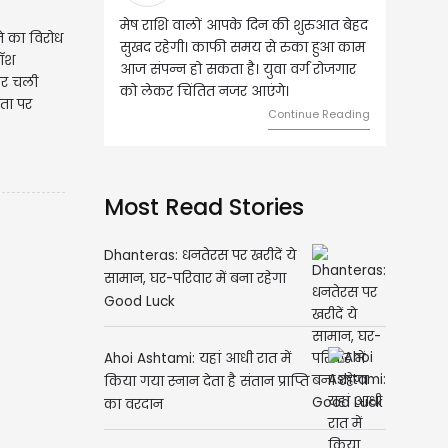
ष राशि वालों आपके दिन की शुरुआत बेहद
वृष राशि वालों आज घर की सुख सुविध
लने का विरोध
खद रहेगी। काफी समय से रुका हुआ काम
संबंधी चीजों पर खर्च हो सकता है। आर्
पॉश
 संपन्न हो सकता है। युवा वर्ग रोजगार
स्थिति बिगड़ सकती है। सोच समझक
कर चली
 लेकर चिंतित नजर आएंगे।
का निवेश करें।
ेता पर
Continue Reading
Continue R
Most Read Stories
Dhanteras: धनतेरस पर खरीदें ये
सामान, घर-परिवार में बना रहेगा
Good Luck
Ahoi Ashtami: यहां आधी रात में
किया गया स्नान देता है संतान प्राप्ति
का वरदान