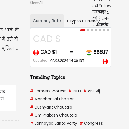
Show All
Currency Rate
Crypto Currency
र थाने ले
D $
USD $
ें उसे दो
म पुलिस व
 $1
₹68.17
USD $1
₹
=
=
Updated
09/08/2026 14:30 IST
09/08/2026 14:30 IST
Trending Topics
#
Farmers Protest
#
INLD
#
Anil Vij
बाद
री
#
Manohar Lal Khattar
#
Dushyant Chautala
#
Om Prakash Chautala
#
Jannayak Janta Party
#
Congress