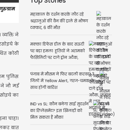
Top Stories
ुरुग्राम
महाकाल के दर्शन करके लौट रहे
श्रद्धालुओं की वैन की ट्राले से भीषण
टक्कर, 6 की मौत
्यक्ति ने
रसोइये के
मक्का डिफेंस डील के बाद सऊदी
पर बड़ा हमलाः हूतियों ने अरामको
्थित कोठी
फैसिलिटी पर दागे ड्रोन अटैक,
जजान में आग भड़कने से
हड़कंप(Video)
पंजाब में मौसम ने फिर बदली करवट! 3
राम पुलिस
जिलों में Yellow Alert, गरज-चमक के
 ने नौ मई
साथ होगी बारिश
रसोइये का
IND vs SL: कौन बनेगा साई सुदर्शन
का रिप्लेसमेंट? इस खिलाड़ी को
मिल सकता है मौका
़ना चाहा।
मिलकर बात