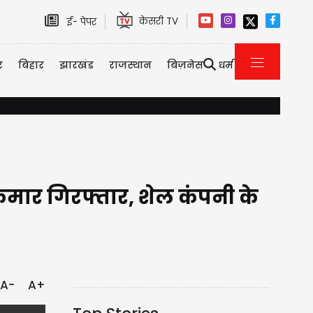
केसरी TV
ई- पेपर
र
बिहार
झारखंड
राजस्थान
बिज़नेस
धर्म
शाम को घूमने निकले थे दोनों, पर अपने साथ ले गई मौत, नहर में नहाते समय डू
मार गिरफ्तार, शेल कंपनी के
A-
A+