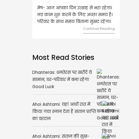
ष- आज आपका दिन उत्साह से भरा रहेगा।
वृष- आज का दिन इस राशि के जातकों
 काम शुरू करने के लिए अच्छा समय है।
लिए शुभ रहने वाला है। धन और नौकर
िवार के साथ समय बिताना सुखद रहेगा।
मामलों में सफलता मिलेगी। मित्रों से
मेलजोल बढ़ेगा। आर्थिक निवेश सोच-
Continue Reading
समझकर...
Continue R
Most Read Stories
Dhanteras: धनतेरस पर खरीदें ये
सामान, घर-परिवार में बना रहेगा
Good Luck
Ahoi Ashtami: यहां आधी रात में
किया गया स्नान देता है संतान प्राप्ति
का वरदान