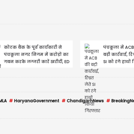
US
कोटक बैंक के पूर्व कार्यकारी ने
पंचकूला में AC
US
पंचकूला नगर निगम में करोड़ों का
बड़ी कार्रवाई, रिश
गबन करके लग्जरी कारें खरीदीं, ED
SI को रंगे हाथों
Updat
का...
गिरफ्तार
MLA
#
HaryanaGovernment
#
ChandigarhNews
#
BreakingN