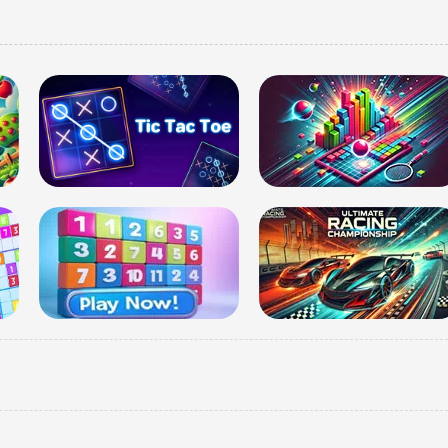
मणिप
गर्लफ