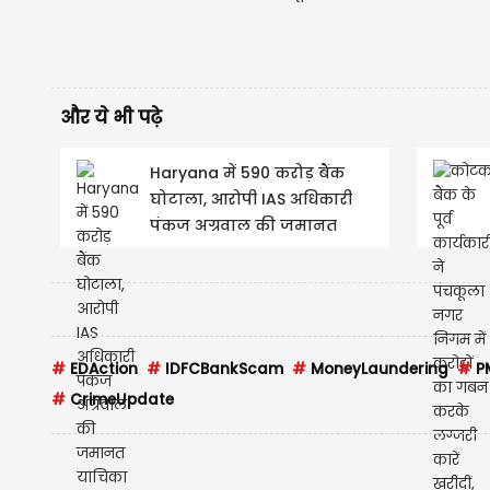
और ये भी पढ़े
Haryana में 590 करोड़ बैंक
घोटाला, आरोपी IAS अधिकारी
पंकज अग्रवाल की जमानत
याचिका खारिज
#
EDAction
#
IDFCBankScam
#
MoneyLaundering
#
P
#
CrimeUpdate