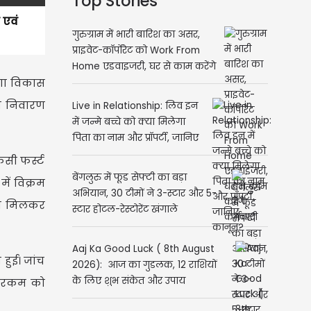
Top Stories
 एवं
गुरुग्राम में भारी बारिश का असर,
प्राइवेट-कॉर्पोरेट को Work From
Home एडवाइजरी, घर से काम करेंगे
ाणा विकास
कर्मचारी
धन निवारण
Live in Relationship: लिव इन
में जन्मे बच्चे को क्या मिलेगा
पिता का नाम और प्रॉपर्टी, जानिए
कानून?
सी फर्स्ट
बेंगलुरु में फूड सेफ्टी का बड़ा
ें विक्रम
अभियान, 30 टीमों ने 3-स्टार और 5-
साथ मिलकर
स्टार होटल-रेस्टोरेंट खंगाले
Aaj Ka Good Luck ( 8th August
हुई। जांच
2026): आज का गुडलक, 12 राशियों
के लिए शुभ संकेत और उपाय
ित रकम को