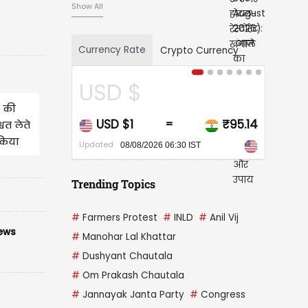
Show All
Currency Rate
Crypto Currency
D $
CAD $
B की
D $1
₹95.14
CAD $1
=
=
्वत लेते
 किया
ed
Updated
08/08/2026 06:30 IST
08/08/2026 06:30 IST
Trending Topics
#
Farmers Protest
#
INLD
#
Anil Vij
ews
#
Manohar Lal Khattar
#
Dushyant Chautala
#
Om Prakash Chautala
#
Jannayak Janta Party
#
Congress