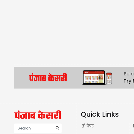
Be o
Try
Quick Links