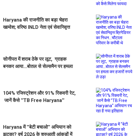
ऐलान...जानिए मरीजों को कैसे मिलेगा
फायदा
Haryana की राजनीति का बड़ा चेहरा
खामोश; वरिष्ठ INLD नेता एवं सेवानिवृत्त
ब्रिगेडियर का निधन...चौटाला परिवार के
करीबी थे
सोनीपत में शराब ठेके पर लूट, ग्राहक
बनकर आया...बोतल से सेल्समैन पर हमला
कर हजारों रुपये ले उड़ा
104% रजिस्ट्रेशन और 91% रिकवरी रेट,
जानें कैसे ''TB Free Haryana''
अभियान रच रहा है नया इतिहास
Haryana में ''बेटी बचाओ'' अभियान को
झटका? वर्ष 2026 के शुरुआती आंकड़ों में