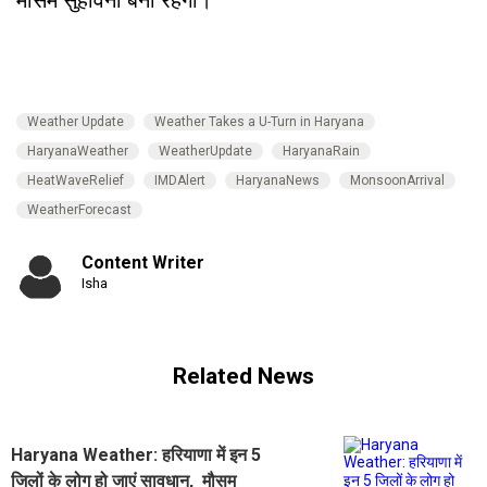
Weather Update
Weather Takes a U-Turn in Haryana
HaryanaWeather
WeatherUpdate
HaryanaRain
HeatWaveRelief
IMDAlert
HaryanaNews
MonsoonArrival
WeatherForecast
Content Writer
Isha
Related News
Haryana Weather: हरियाणा में इन 5
जिलों के लोग हो जाएं सावधान, मौसम