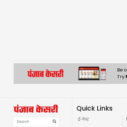
Be o
Try
Quick Links