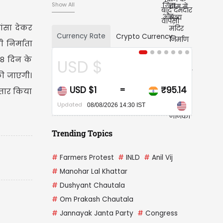
Show All
ांसा देकर
Currency Rate
Crypto Currency
 निर्माता
 8 दिन के
$
CAD $
की जाएगी।
₹95.14
CAD $1
₹68.
=
=
्तार किया
Updated
08/2026 14:30 IST
08/08/2026 14:30 IST
Trending Topics
#
Farmers Protest
#
INLD
#
Anil Vij
#
Manohar Lal Khattar
#
Dushyant Chautala
#
Om Prakash Chautala
#
Jannayak Janta Party
#
Congress