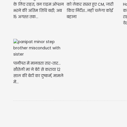
के लिए राहत, वन टाइम ऑप्शन
को लेकर सख्त हुए CM, जारी
Ha
भरने की अंतिम तिथि बढ़ी; अब
किए निर्देश...नहीं चलेगा कोई
कर
15 अगस्त तक...
बहाना
रा
वे
पानीपत में मानवता तार-तार...
सौतेली मां ने बेटे से कराया 12
साल की बेटी का दुष्कर्म, मामले
में...