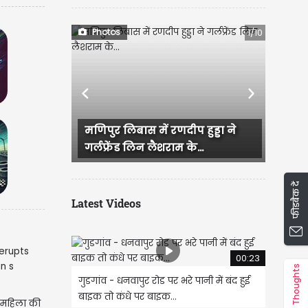
Photos
1/10
Previous
Next
ास में रणदीप हुड्डा ने
राजस्थान में हुई भव्य बिश्नोई और
लिन लैशराम के...
IAS परी की सगाई, दादी और...
फीडबैक दें
Latest Videos
00:23
Thoughts
गुडगांव - धनवापुर रोड पर भरे पानी में बंद हुई
बाइक तो कंधे पर बाइक...
! महिला की