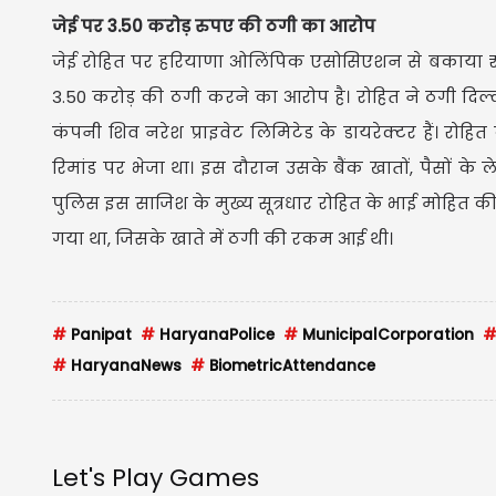
जेई पर 3.50 करोड़ रुपए की ठगी का आरोप
जेई रोहित पर हरियाणा ओलिंपिक एसोसिएशन से बकाया ₹2.
3.50 करोड़ की ठगी करने का आरोप है। रोहित ने ठगी दिल्ल
कंपनी शिव नरेश प्राइवेट लिमिटेड के डायरेक्टर हैं। रोहि
रिमांड पर भेजा था। इस दौरान उसके बैंक खातों, पैसों के
पुलिस इस साजिश के मुख्य सूत्रधार रोहित के भाई मोहित की
गया था, जिसके खाते में ठगी की रकम आई थी।
#
Panipat
#
HaryanaPolice
#
MunicipalCorporation
#
HaryanaNews
#
BiometricAttendance
Let's Play Games