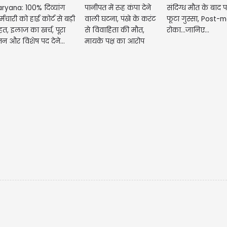
ryana: 100% दिव्यांग
पानीपत में रुह कंपा देने
संदिग्ध मौत के बाद 
्मचारी को हाई कोर्ट से बड़ी
वाली घटना, पंखे के करंट
फूटा गुस्सा, Post
हत, इलाज का खर्च, पूरा
से विवाहिता की मौत,
रोका...जानिए...
तन और विशेष पद देने...
मायके पक्ष का आरोप
-बच्चे नहीं...