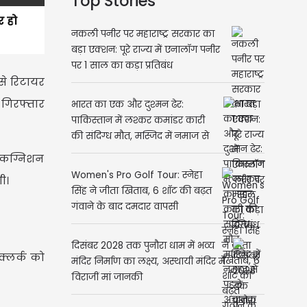
Top Stories
र हो
नकली पनीर पर महाराष्ट्र सरकार का
बड़ा एक्शन: पूरे राज्य में एनालॉग पनीर
पर 1 साल का कड़ा प्रतिबंध
से रिटायर
 गिरफ्तार
भारत का एक और दुश्मन ढेर:
पाकिस्तान में लश्कर कमांडर कारी
की संदिग्ध मौत, मस्जिद में नमाज से
पहले अचानक गिरा और...
रिकग्निशन
Women's Pro Golf Tour: स्नेहा
गी।
सिंह ने जीता खिताब, 6 शॉट की बढ़त
गंवाने के बाद दमदार वापसी
दिसंबर 2028 तक पुनौरा धाम में भव्य
 क्लर्क को
मंदिर निर्माण का लक्ष्य, अस्थायी मंदिर में
विराजीं मां जानकी