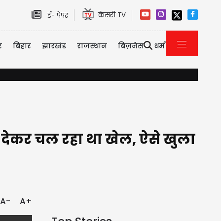
केसरी TV
ई- पेपर
र
बिहार
झारखंड
राजस्थान
बिज़नेस
धर्म
हरियाणा में आफत की बारिश...खेलते-खेलते पानी में डूबा मासूम, तड़प-तड़प कर
ना' देकर चल रहा था खेल, ऐसे खुला
A-
A+