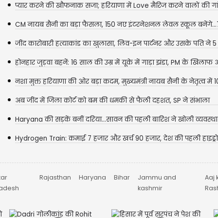
प्यार करने की खौफनाक सजा; हरियाणा में Love मैरिज करने वालों की गांव 
CM नायब सैनी का बड़ा फैसला, 150 नए इंटरनेशनल लेवल स्कूल बनेंगे...
सरकारी...
जींद कारोबारी हत्याकांड का खुलासा, लिव-इन पार्टनर और उसके पति ने 5
की...
होनहार जुड़वा बहनें: 16 साल की उम्र में यूके में गाड़ा झंडा, PM के खिलाफ अभ
नशा मुक्त हरियाणा की ओर बड़ा कदम, मुख्यमंत्री नायब सैनी के नेतृत्व में 10
अब जींद में जिला कोर्ट को बम की धमकी से फैली दहशत, SP ने संभाला
मोर्चा...बढ़ाई...
Haryana की सड़कें बनीं दरिया...सावन की पहली बारिश ने खोली व्यवस्थ
पोल,...
Hydrogen Train: कमाई 7 हजार और खर्च 90 हजार, देश की पहली हाइड्रोज
का...
tar
Rajasthan
Haryana
Bihar
Jammu and
Aaj 
radesh
kashmir
Rash