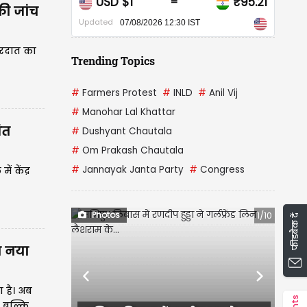
CAD $1
₹67.89
=
की जांच
Updated
07/08/2026 12:30 IST
ारदात का
Trending Topics
#
Farmers Protest
#
INLD
#
Anil Vij
#
Manohar Lal Khattar
ंत
#
Dushyant Chautala
#
Om Prakash Chautala
#
Jannayak Janta Party
#
Congress
ें केंद्र
Photos
1/10
फीडबैक दें
ा नया
Previous
Next
ा है। अब
ा बल्कि