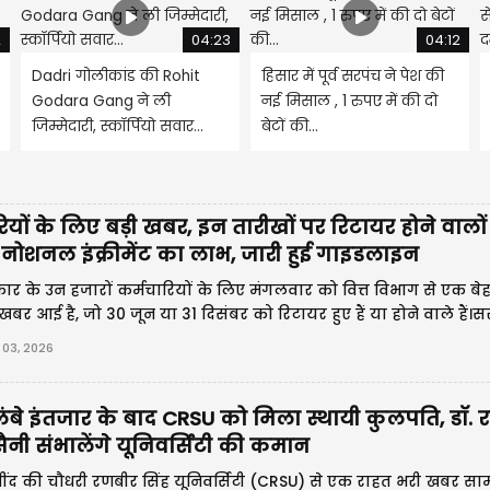
2
04:23
04:12
Dadri गोलीकांड की Rohit
हिसार में पूर्व सरपंच ने पेश की
Godara Gang ने ली
नई मिसाल , 1 रुपए में की दो
जिम्मेदारी, स्कॉर्पियो सवार...
बेटों की...
ियों के लिए बड़ी खबर, इन तारीखों पर रिटायर होने वालो
 नोशनल इंक्रीमेंट का लाभ, जारी हुई गाइडलाइन
ार के उन हजारों कर्मचारियों के लिए मंगलवार को वित्त विभाग से एक बे
 खबर आई है, जो 30 जून या 31 दिसंबर को रिटायर हुए हैं या होने वाले हैं।
ा कि सुप्रीम कोर्ट के
 03, 2026
ंबे इंतजार के बाद CRSU को मिला स्थायी कुलपति, डॉ.
ैनी संभालेंगे यूनिवर्सिटी की कमान
ींद की चौधरी रणबीर सिंह यूनिवर्सिटी (CRSU) से एक राहत भरी खबर सा