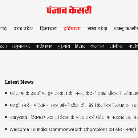
ीगढ़
उत्तर प्रदेश
हिमाचल
हरियाणा
मध्य प्रदेश़
जम्मू कश्मी
रसा
यमुनानगर
फतेहाबाद
गुड़गांव
हिसार
करनाल
सोनीपत
फरीद
Latest News
हरियाणा के रास्तों पर ड्रग तस्करों की नजर, केंद्र ने बढ़ाई चौकसी...लोकसभा 
हाइड्रोजन ट्रेन परियोजना का अग्निपरीक्षा दौर: 89 किमी का रेलखंड बना राष्ट
Haryana : दिवंगत पत्रकार विक्रम के परिवार को हरियाणा पत्रकार संघ ने 
15...
Welcome To India: Commonwealth Champions का ढोल-नगाड़ों 
स्वागत, 39 पदकों के...