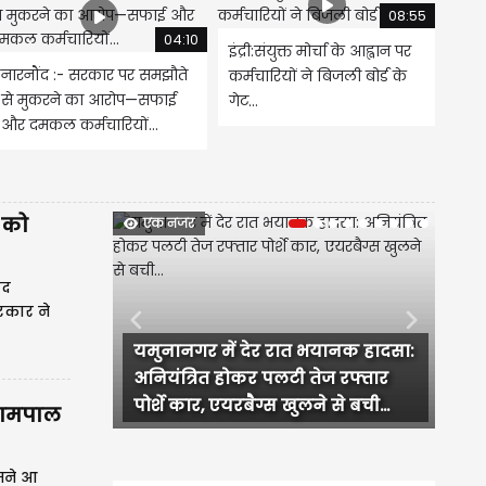
08:55
04:10
इंद्री:संयुक्त मोर्चा के आह्वान पर
नारनौंद :- सरकार पर समझौते
कर्मचारियों ने बिजली बोर्ड के
से मुकरने का आरोप—सफाई
गेट...
और दमकल कर्मचारियों...
ं को
एक नजर
हद
सरकार ने
Previous
Next
इंस्टाग्राम पर दोस्ती, फिर शेयर मार्केट
में पार्टनरशिप का झांसा, रिटायर्ड SHO
की बेटी ने के ट्रेडर...
 रामपाल
मने आ