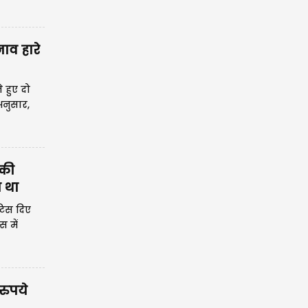
ाव हारे
 हुए दो
अनुसार,
 की
ा था
टिस दिए
स में
रुपये