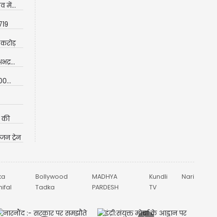
में...
719
 करोड़
द्र...
0...
ा की
न ट्रेन
ka
Bollywood
MADHYA
Kundli
Nari
ifal
Tadka
PARDESH
TV