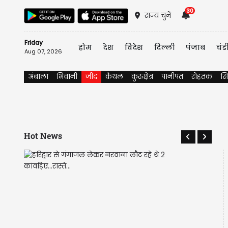
30
राज्य चुनें
Friday
होम
देश
विदेश
दिल्ली
पंजाब
चंड
Aug 07, 2026
अंबाला
भिवानी
जींद
कैथल
कुरुक्षेत्र
पानीपत
रोहतक
सि
Hot News