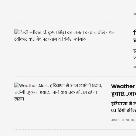
J
ड
क
ह
ल
J
Weather A
हवाएं...
हरियाणा में
0.1 डिग्री स
JIND | JUNE 01,