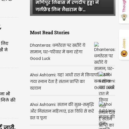
Thoughts
राजस्थान में हुई भव्य बिश्नोई और IAS
परी की सगाई, दादी और...
,
Most Read Stories
Jokes
े लिए
Dhanteras: धनतेरस पर खरीदें ये
षी ने
सामान, घर-परिवार में बना रहेगा
Good Luck
Ahoi Ashtami: यहां आधी रात में किया
गया स्नान देता है संतान प्राप्ति का
वरदान
लना भी
 जिले की
Ahoi Ashtami: संतान की सुख-समृद्धि
और निसंतान महिलाएं, इस विधि से करें
व्रत व पूजा
 जारी,