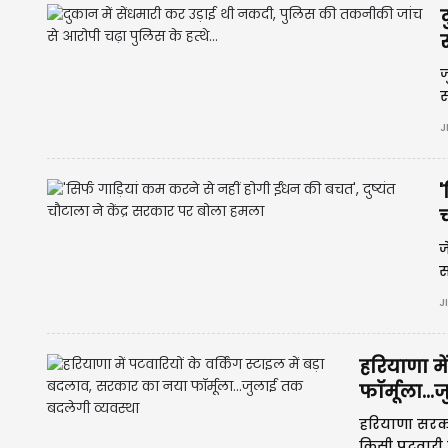
स
ज
स
J
'
च
ज
स
J
हरियाणा मे
फॉर्मूला..
हरियाणा सरकार
किसी पटवारी क