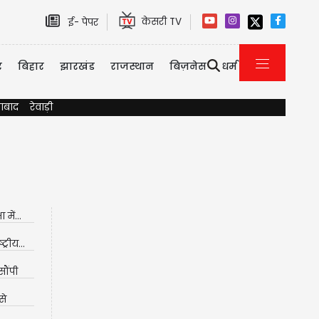
केसरी TV
ई- पेपर
र
बिहार
झारखंड
राजस्थान
बिज़नेस
धर्म
ाबाद
रेवाड़ी
में...
्रीय...
सौंपी
से