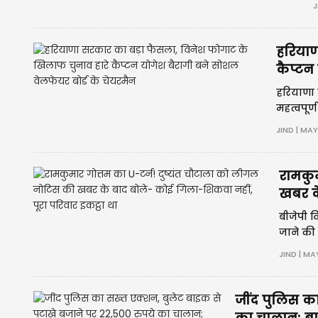
J
हरियाण
कैप्टन
हरियाणा 
महत्वपूर्
जुलाना व
JIND | MAY
रामकुम
खबर के
बीजेपी व
जाने की 
स्वास्थ्य
JIND | MA
जींद पुलिस क
का चालान; ब