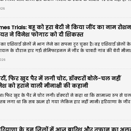
आबादी
2026
es Trials: बहू को हरा बेटी ने किया जींद का नाम रोशन
गोयत ने विनेश फोगाट को दी शिकस्त
का एशियाई खेलों में भाग लेने का सपना टूट चुका है। वह एशियाई खेलों क
 ट्रायल के दौरान हार गईं। सेमिफाइनल में जींद के चाबरी गांव की बेटी मीनाक्
 के अंतर से हराया।
2026
टूटीं, फिर खुद पैर में लगी चोट, डॉक्टरों बोले-चल नहीं
िनेश को हराने वाली मीनाक्षी की कहानी
आ। फिर खुद के पैर में चोट लगी। डॉक्टरों ने कहा था कि सामान्य रूप से च
 तब लगा था कि सब खत्म हो गया लेकिन हार नहीं मानी। हरियाणा के जींद
ीनाक्षी गोयत की यह कहानी संघर्ष, जज्बे और मेहनत की मिसाल है।
रियाणा के इन जिलों में आज बारिश और तूफान का अलर्ट