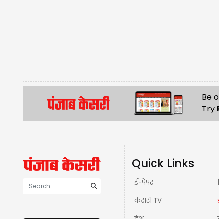
Be o
Try
Quick Links
ई-पेपर