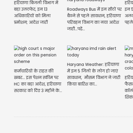
हरियाणा बिजली विभाग में
हरिय
बड़ा उलटफेर, इन 13
Roadways Bus में इन सीटों पर
इन 5
अधिकारियों को मिला
बैठने से पहले सावधान, हरियाणा
अलर्
प्रमोशन; आदेश जारी
परिवहन विभाग का नया आदेश
पहले 
जारी...पढ़ें...
Haryana Weather: हरियाणा
कर्मचारियों के राहत की
में इन 5 जिलों के लोग हो जाएं
खबर... इस पेंशन स्कीम पर
सावधान, मौसम विभाग ने जारी
हरिय
HC का बड़ा आदेश, हरियाणा
किया बारिश का...
फैसल
सरकार को दिए 3 महीने के...
कॉलो
शिकं