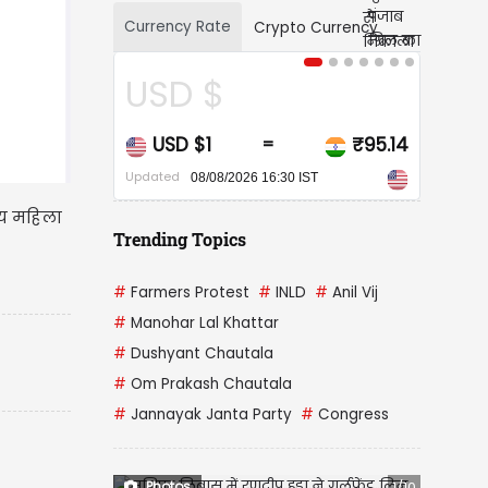
Currency Rate
Crypto Currency
CAD $
₹95.14
CAD $1
₹68.2
=
=
Updated
/2026 16:30 IST
08/08/2026 16:30 IST
्य महिला
Trending Topics
#
Farmers Protest
#
INLD
#
Anil Vij
#
Manohar Lal Khattar
#
Dushyant Chautala
#
Om Prakash Chautala
#
Jannayak Janta Party
#
Congress
Photos
1/10