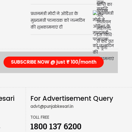
समृद्धि और निसंतान महिलाएं, इस
विधि से करें व्रत व पूजा
प्रधानमंत्री मोदी ने ओडिशा के
मुख्यमंत्री पटनायक को जन्मदिन
की शुभकामनाएं दीं
SUBSCRIBE NOW @ just ₹ 100/month
esari
For Advertisement Query
advt@punjabkesari.in
TOLL FREE