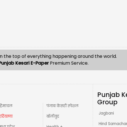
n the top of everything happening around the world.
Punjab Kesari E-Paper
Premium Service.
Punjab K
Group
हिमाचल
पंजाब केसरी स्पेशल
Jagbani