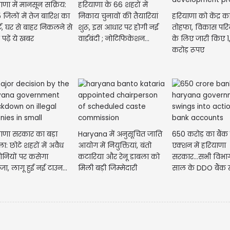
ाणा में मानसून सक्रिय:
हरियाणा के 66 शहरों में
 जिलों में तेज बारिश का
निकाय चुनावों की तैयारियां
हरियाणा को केंद्र का
ट, घर से बाहर निकलने से
शुरू, इस आधार पर होगी नई
तोहफा, विकास पर
पढ़ें ये खबर
वार्डबंदी ; नोटिफिकेशन...
के लिए जारी किए 
करोड़ रूपए
ाणा सरकार का बड़ा
Haryana में अनुसूचित जाति
650 करोड़ का बैंक 
ा: छोटे शहरों में अवैध
आयोग में नियुक्तियां, बंतो
एक्शन में हरियाणा
नियों पर कसेगा
कटारिया और रेनू डाबला को
सरकार...सभी विभाग
जा, लागू हुई नई टाउन...
मिली बड़ी जिम्मेदारी
साल के DDO बैंक 
होगी...
मेष- आज 
नए काम 