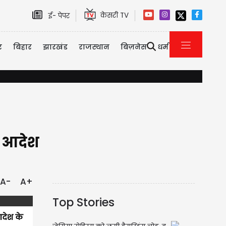
केसरी TV
ई- पेपर
र
बिहार
झारखंड
राजस्थान
बिज़नेस
धर्म
हरियाणा में आफत की बारिश...खेलते-खेलते पानी में डूबा मासूम, तड़प-तड़प कर 
ए आदेश
A-
A+
Top Stories
आदेश के