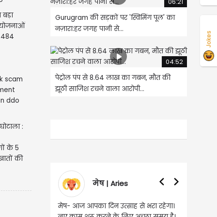
06:21
 बड़ा
Gurugram की सड़कों पर 'स्विमिंग पूल' का
ियोजनाओं
नज़ारा:हर जगह पानी से...
Jokes
1,484
04:52
पेट्रोल पंप से 8.64 लाख का गबन, मौत की
झूठी साजिश रचने वाला आरोपी...
घोटाला :
ों के 5
खातों की
मेष | Aries
वृषभ | Taurus
आपका दिन उत्साह से भरा रहेगा।
वृष- आज का दिन इस राशि के जातकों के
शुरू करने के लिए अच्छा समय है।
लिए शुभ रहने वाला है। धन और नौकरी के