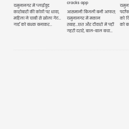
यमुनानगर में प्लाईवुड
यमुना
कारोबारी की कोठी पर धावा,
आसमानी बिजली बनी आफत;
पर्दा
महिला ने चाबी से खोला गेट...
यमुनानगर में मकान
को क
गार्ड को बंधक बनाकर...
तबाह...छत और दीवारों में पड़ीं
को बं
गहरी दरारें, बाल-बाल बचा...