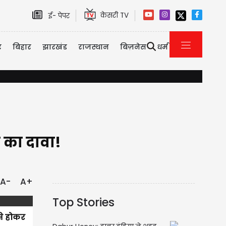
केसरी TV
ई- पेपर
र
बिहार
झारखंड
राजस्थान
बिज़नेस
धर्म
करनाल से 10 अगस्त को प्रोग्रेसिव हरियाणा की नई नींव रखेंगे CM सैनी, नई औ
े का दावा!
A-
A+
Top Stories
से होकर