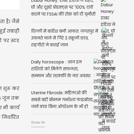
Dabur Honey: डाबर इंडिया ने शहद,
घी और दूसरे प्रोडक्ट्स पर '100% दावे'
करने पर FSSAI की रोक को दी चुनौती
 है। जैसे
हुई तबाही
दिल्ली में बारिश बनी आफत: जगतपुर में
उफनते नाले में गिरे 3 स्कूली छात्र,
ं पर स्टड
राहगीरों ने बचाई जान
Daily horoscope : आज इन
राशियों को मिलेंगे सफलता,
सम्मान और तरक्की के नए अवसर
म शुरू कर
Uterine Fibroids: महिलाओं की
 15 जून तक
सबसे बड़ी प्रॉब्लम गर्भाशय फाइब्रॉएड,
जानें क्या बिना ऑपरेशन के भी हो
 भी कार्य
सकता है ठीक?
 निर्धारित
Show All