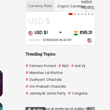
Currency Rate
Crypto Currency
)
 $
CAD $
$1
₹95.31
CAD $1
₹67
=
=
Updated
7/08/2026 06:30 IST
07/08/2026 06:30 IST
Trending Topics
#
Farmers Protest
#
INLD
#
Anil Vij
#
Manohar Lal Khattar
#
Dushyant Chautala
#
Om Prakash Chautala
#
Jannayak Janta Party
#
Congress
Photos
1/10