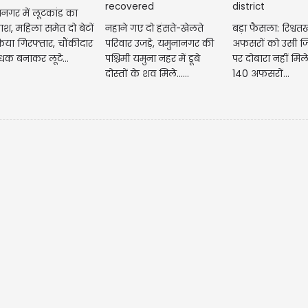
नगर में लूटकांड का
फाश, महिला समेत दो बेटों
नहाने गए दो हंसते-खेलते
बड़ा फैसला: रिश्वतख
िया गिरफ्तार, चौंकीदार
परिवार उजड़े, यमुनानगर की
अफसरों को उसी जि
धक बनाकर लूटे...
पश्चिमी यमुना नहर में डूबे
पर दोबारा नहीं मिले
दोस्तों के शव मिले......
140 अफसरों...
मेष रा
आपको न