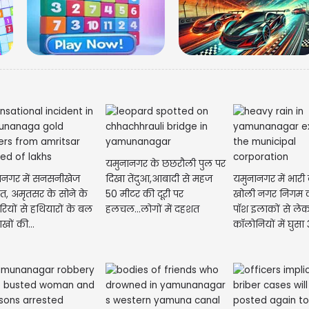
मणिपुर ल
गर्लफ्रें
यमुनानगर के छछरौली पुल पर
ानगर में सनसनीखेज
दिखा तेंदुआ,आबादी से महज
यमुनानगर में भारी 
ात, अमृतसर के सोने के
50 मीटर की दूरी पर
खोली नगर निगम क
ारियों से हथियारों के बल
हलचल...लोगों में दहशत
पॉश इलाकों से ले
खों की...
कॉलोनियों में घुसा 
फीट...