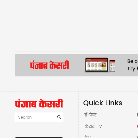
Be o
Try
Quick Links
ई-पेपर
केसरी TV
देश