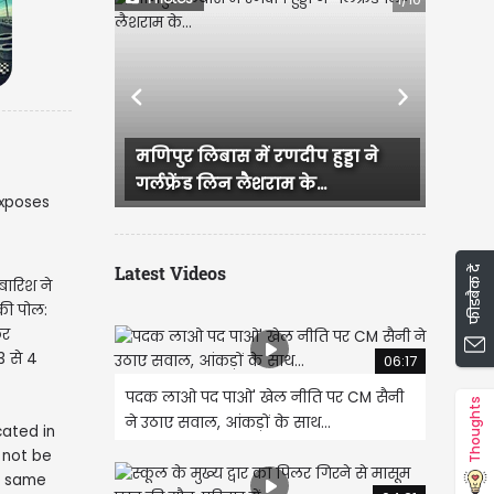
Previous
Next
िबास में रणदीप हुड्डा ने
राजस्थान में हुई भव्य बिश्नोई और
ड लिन लैशराम के...
IAS परी की सगाई, दादी और...
Latest Videos
फीडबैक दें
बारिश ने
ी पोल:
कर
3 से 4
06:17
पदक लाओ पद पाओ' खेल नीति पर CM सैनी
Thoughts
ने उठाए सवाल, आंकड़ों के साथ...