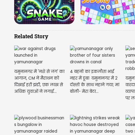
Related Story
यमुनानगर में 'नशे से जंग' का
4 बहनों का इकलौता भाई
आगाज, CM ने मैराथन को
नहर में डूबाः यमुनानगर में 2
यमुन
दिखाई हरी झंडी, एक लाख से
दोस्तों के साथ नहाने गया; मां
वारद
अधिक युवाओं ने लगाई...
बोलीं- मेरा बेटा...
व्याप
पर ला