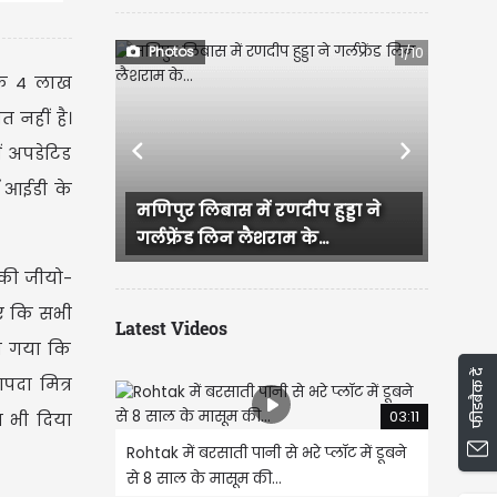
 तैनात
Photos
1/10
 तक 4 लाख
त नहीं है।
ें अपडेटिड
Previous
Next
टी आईडी के
 में रणदीप हुड्डा ने
राजस्थान में हुई भव्य बिश्नोई और
िन लैशराम के...
IAS परी की सगाई, दादी और...
नकी जीयो-
िए कि सभी
Latest Videos
या गया कि
फीडबैक दें
पदा मित्र
03:11
ण भी दिया
Rohtak में बरसाती पानी से भरे प्लॉट में डूबने
से 8 साल के मासूम की...