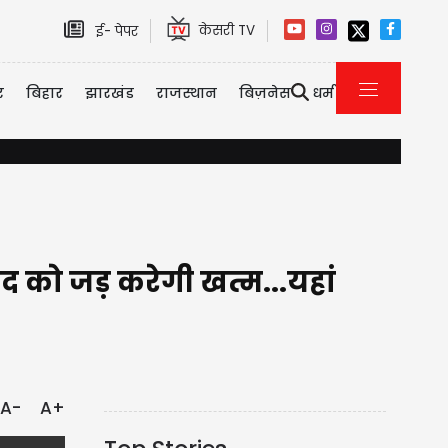
केसरी TV
ई- पेपर
र
बिहार
झारखंड
राजस्थान
बिज़नेस
धर्म
हरियाणा में 396 प्राइवेट स्कूलों की मान्यता रद्द होने का खतरा, शिक्षा विभाग ने शु
को जड़ करेगी खत्म...यहां
A-
A+