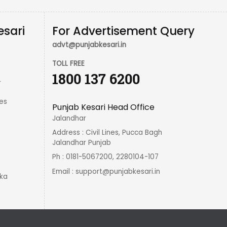
esari
For Advertisement Query
advt@punjabkesari.in
TOLL FREE
1800 137 6200
r
es
Punjab Kesari Head Office
Jalandhar
Address : Civil Lines, Pucca Bagh
Jalandhar Punjab
Ph : 0181-5067200, 2280104-107
Email :
support@punjabkesari.in
ka