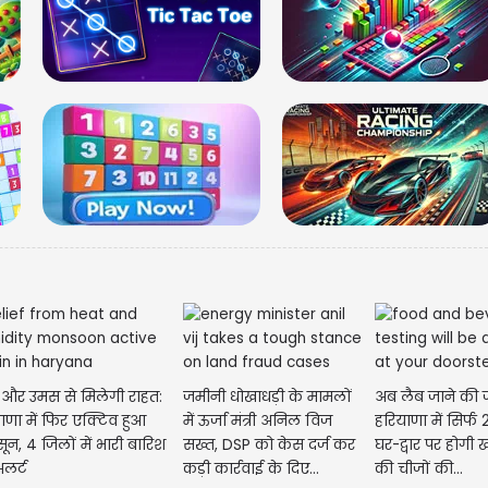
मेष राशि 
सुखद रहेग
आज संपन्न 
को लेकर च
ी और उमस से मिलेगी राहत:
जमीनी धोखाधड़ी के मामलों
अब लैब जाने की ज
ाणा में फिर एक्टिव हुआ
में ऊर्जा मंत्री अनिल विज
हरियाणा में सिर्फ 2
ून, 4 जिलों में भारी बारिश
सख्त, DSP को केस दर्ज कर
घर-द्वार पर होगी ख
लर्ट
कड़ी कार्रवाई के दिए...
की चीजों की...