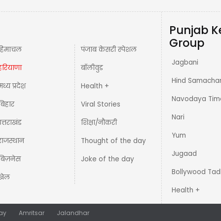
Punjab K
Group
हिमाचल
पंजाब केसरी स्पेशल
Jagbani
हरियाणा
बॉलीवुड
Hind Samacha
मध्य प्रदेश़
Health +
Navodaya Tim
बिहार
Viral Stories
Nari
उत्तराखंड
शिक्षा/नौकरी
Yum
राजस्थान
Thought of the day
Jugaad
बिज़नेस
Joke of the day
Bollywood Tad
खेल
Health +
ay
Amritsar
Jalandhar