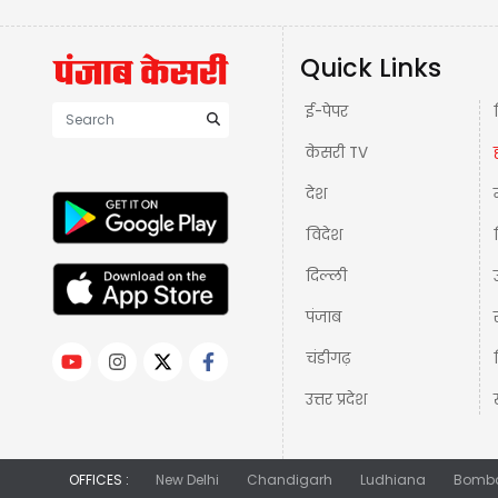
Quick Links
ई-पेपर
केसरी TV
देश
विदेश
दिल्ली
पंजाब
चंडीगढ़
उत्तर प्रदेश
OFFICES :
New Delhi
Chandigarh
Ludhiana
Bomb