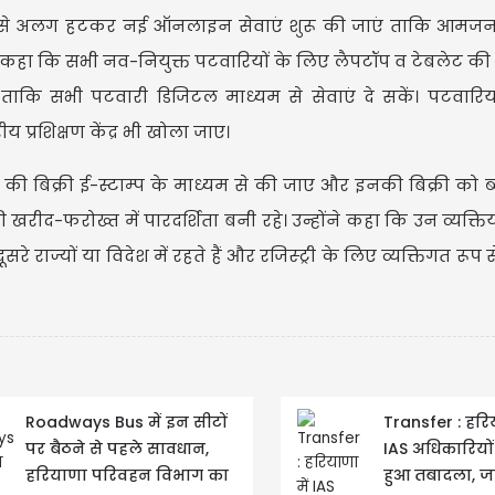
रीकों से अलग हटकर नई ऑनलाइन सेवाएं शुरू की जाएं ताकि आमज
ंने कहा कि सभी नव-नियुक्त पटवारियों के लिए लैपटॉप व टेबलेट क
ताकि सभी पटवारी डिजिटल माध्यम से सेवाएं दे सकें। पटवारि
य प्रशिक्षण केंद्र भी खोला जाए।
CAD 
म्प की बिक्री ई-स्टाम्प के माध्यम से की जाए और इनकी बिक्री को 
CAD $1
खरीद-फरोख्त में पारदर्शिता बनी रहे। उन्होंने कहा कि उन व्यक्तिय
Updated
09/08
े राज्यों या विदेश में रहते हैं और रजिस्ट्री के लिए व्यक्तिगत रूप 
Roadways Bus में इन सीटों
Transfer : हरिय
पर बैठने से पहले सावधान,
IAS अधिकारियो
हरियाणा परिवहन विभाग का
हुआ तबादला, जा