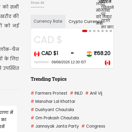
Show All
न को सभी
ी खरीद की
Currency Rate
Crypto Currency
यों को नई
$
USD $
ब्लॉक-चैन
₹68.20
USD $1
₹95.1
=
=
ों के लिए
Updated
/2026 12:30 IST
09/08/2026 12:30 IST
से उपस्थित
Trending Topics
#
Farmers Protest
#
INLD
#
Anil Vij
#
Manohar Lal Khattar
#
Dushyant Chautala
ाणा में
#
Om Prakash Chautala
ं का
#
Jannayak Janta Party
#
Congress
नें