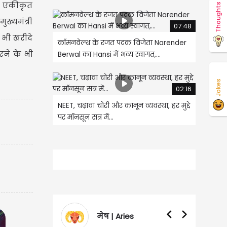
ित एकीकृत
Thoughts
ुख्यमंत्री
07:48
भी खरीदे
कॉमनवेल्थ के रजत पदक विजेता Narender
रने के भी
Berwal का Hansi में भव्य स्वागत,...
Jokes
02:16
NEET, चढ़ावा चोरी और कानून व्यवस्था, हर मुद्दे
पर मॉनसून सत्र में...
मेष | Aries
वृषभ | Taurus