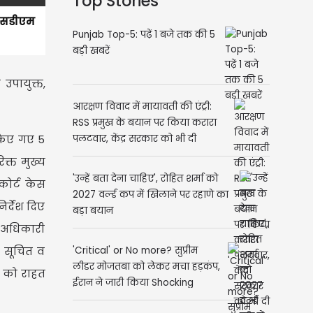
Top Stories
 एसडीएम
Punjab Top-5: पढ़ें 1 बजे तक की 5
बड़ी खबरें
उपायुक्त,
आरक्षण विवाद में मायावती की एंट्री:
RSS प्रमुख के बयान पर किया करारा
 किए गए 5
पलटवार, केंद्र सरकार को भी दी
नसीहत
क्त मुख्य
'उन्हें बता देना चाहिए', रोहित शर्मा को
कोर्ट केस
2027 वर्ल्ड कप में खिलाने पर रहाणे का
र्देश दिए
बड़ा बयान
त अधिकारी
ो सूचित व
'Critical' or No more? सुप्रीम
लीडर मोजतबा को लेकर मचा हड़कंप,
न को राहत
ईरान ने जारी किया Shocking
वीडियो