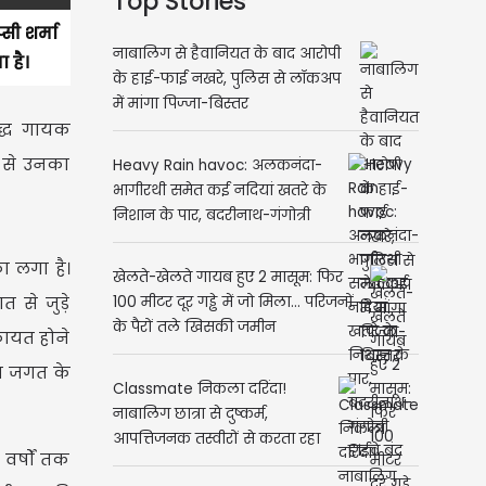
Top Stories
ी शर्मा
नाबालिग से हैवानियत के बाद आरोपी
 है।
के हाई-फाई नखरे, पुलिस से लॉकअप
में मांगा पिज्जा-बिस्तर
द्ध गायक
े से उनका
Heavy Rain havoc: अलकनंदा-
भागीरथी समेत कई नदियां खतरे के
निशान के पार, बदरीनाथ-गंगोत्री
हाईवे बंद
ा लगा है।
खेलते-खेलते गायब हुए 2 मासूम: फिर
से जुड़े
100 मीटर दूर गड्ढे में जो मिला... परिजनों
के पैरों तले खिसकी जमीन
िकायत होने
ला जगत के
Classmate निकला दरिंदा!
नाबालिग छात्रा से दुष्कर्म,
आपत्तिजनक तस्वीरों से करता रहा
वर्षों तक
Blackmail