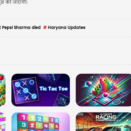
ूस की जाएगी।
t Pepsi Sharma died
#
Haryana Updates
मणिपुर लिबास में रणद
गर्लफ्रेंड लिन लैशराम 