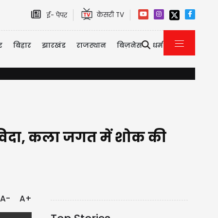
केसरी TV
ई- पेपर
र
बिहार
झारखंड
राजस्थान
बिज़नेस
धर्म
Haryana: 2010 से पहले नियुक्त शिक्षकों को बड़ा झटका: केंद्र का साफ जवाब, T
लविदा, कला जगत में शोक की
A-
A+