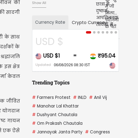
ोकजीवन की
Show All
 की सादगी
Currency Rate
Crypto Currency
ी के साथ
CAD $
र्शकों के
₹95.04
CAD $1
₹67.85
=
रद्धांजलि
Updated
0 IST
06/08/2026 08:30 IST
स क्षेत्र
शर्मा केवल
Trending Topics
#
Farmers Protest
#
INLD
#
Anil Vij
 तक जीवित
#
Manohar Lal Khattar
और योगदान
#
Dushyant Chautala
िष्ट गायन
#
Om Prakash Chautala
ने एक ऐसे
#
Jannayak Janta Party
#
Congress