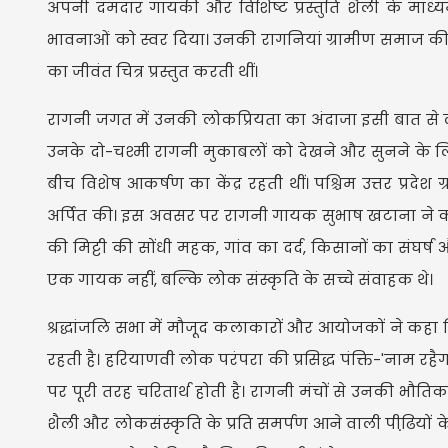
अपनी दमदार गायकी और विशिष्ट प्रस्तुति शैली के माध्य
भावनाओं को स्वर दिया। उनकी रागनियां ग्रामीण समाज की 
का जीवंत चित्र प्रस्तुत करती थीं।
रागनी जगत में उनकी लोकप्रियता का अंदाजा इसी बात 
उनके दो-चश्मी रागनी मुकाबलों को देखने और सुनने के लिए ब
बीच विशेष आकर्षण का केंद्र रहती थीं। पश्चिम उत्तर प्रद
अर्पित की। इस अवसर पर रागनी गायक सुभाष खटाना ने कहा क
की मिट्टी की सोंधी महक, गांव का दर्द, किसानों का संघर्ष औ
एक गायक नहीं, बल्कि लोक संस्कृति के सच्चे संवाहक थ
श्रद्धांजलि सभा में मौजूद कलाकारों और आयोजकों ने कहा
रहती है। हरियाणवी लोक परंपरा की प्रसिद्ध पंक्ति-'नाम रह
पर पूरी तरह चरितार्थ होती है। रागनी मंचों से उनकी भौत
शैली और लोकसंस्कृति के प्रति समर्पण आने वाली पीढि़यों 