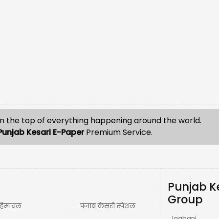
n the top of everything happening around the world.
Punjab Kesari E-Paper
Premium Service.
Punjab K
Group
हिमाचल
पंजाब केसरी स्पेशल
Jagbani