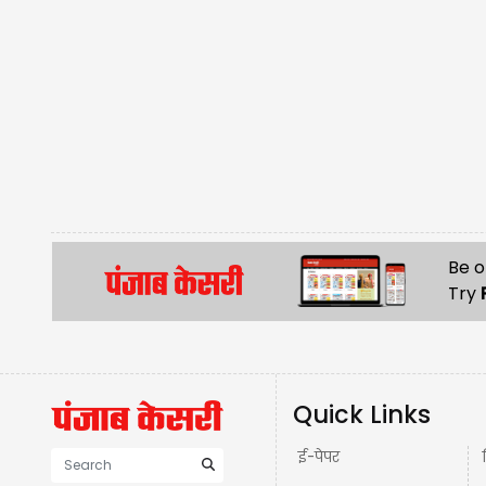
Be o
Try
Quick Links
ई-पेपर