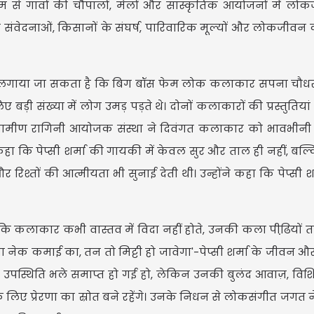
म से गांवों की चौपालों, मेलों और सांस्कृतिक आयोजनों में ल
संवेदनाओं, किसानों के संघर्ष, पारिवारिक मूल्यों और लोकजीवन
से लगाया जा सकता है कि बिग बॉस फेम लोक कलाकार सपना चौधर
USD $
ड़ी संख्या में लोग उमड़ पड़ते थे। दोनों कलाकारों की प्रस्तुतियां द
USD $1
=
ेश ग्रामीण रागिनी आयोजक संस्था ने दिवंगत कलाकार को भावभीनी श्
Updated
06/08/2026 08:3
ि पेप्सी शर्मा की गायकी में केवल सुर और ताल ही नहीं, बल्कि इ
र रिश्तों की आत्मीयता भी सुनाई देती थी। उन्होंने कहा कि पेप्सी 
े।
 कि कलाकार कभी वास्तव में विदा नहीं होते, उनकी कला पीढि़यों
ैगा नेक कमाई का, तन तो मिट्टी हो जावेगा'-पेप्सी शर्मा के जीवन 
िक उपस्थिति भले समाप्त हो गई हो, लेकिन उनकी बुलंद आवाज़, विश
के लिए प्रेरणा का स्रोत बने रहेंगे। उनके निधन से लोकसंगीत जगत 