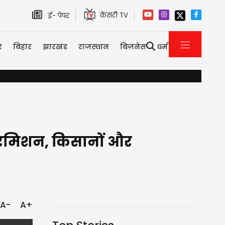
केसरी TV
ई- पेपर
र
बिहार
झारखंड
राजस्थान
बिज़नेस
धर्म
शाम को घूमने निकले थे दोनों, पर अपने साथ ले गई मौत, नहर में नहाते समय डू
ो परमिशन, किसानों और
A-
A+