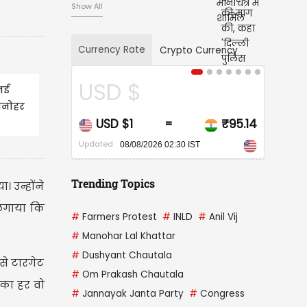
Show All
Currency Rate
Crypto Currency
D $
CAD $
नई
ी मनोहर
 $1
₹95.14
CAD $1
₹6
=
=
...
Updated
08/08/2026 02:30 IST
08/08/2026 02:30 IST
Trending Topics
 उन्होंने
 लगाया कि
#
Farmers Protest
#
INLD
#
Anil Vij
#
Manohar Lal Khattar
#
Dushyant Chautala
से टारगेट
#
Om Prakash Chautala
ा का हर वो
#
Jannayak Janta Party
#
Congress