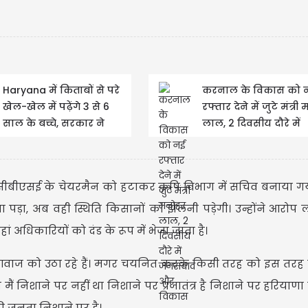
US
Haryana में किताबों से परे
करनाल के विकास को 
खेल-खेल में पढ़ेंगे 3 से 6
रफ्तार देने में जुटे मंत्र
साल के बच्चे, सरकार ने
लाल, 2 दिवसीय दौरे में
USD
लिया ये बड़ा फैसला......
जनसंवाद और विकास पर
Updated
 सीबीएसई के चेयरमैन को हटाकर कृषि विभाग में सचिव बनाया गया।
़ा, अब वही स्थिति किसानों को झेलनी पड़ेगी। उन्होंने आरोप
 अधिकारियों को दंड के रूप में भेजा जाता है।
ं की आवाज को उठा रहे हैं। मगर चयनित करके किसी तरह को इस तरह 
े कहा मैं निशाने पर नहीं था निशाने पर प्रजातंत्र है निशाने पर हरियाण
 की जनता निशाने पर है।