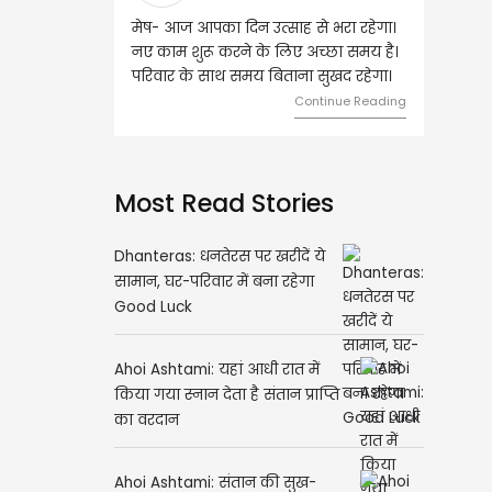
ष- आज आपका दिन उत्साह से भरा रहेगा।
वृष- आज का दिन इस राशि के जातकों
 काम शुरू करने के लिए अच्छा समय है।
लिए शुभ रहने वाला है। धन और नौकर
िवार के साथ समय बिताना सुखद रहेगा।
मामलों में सफलता मिलेगी। मित्रों से
मेलजोल बढ़ेगा। आर्थिक निवेश सोच-
Continue Reading
समझकर...
Continue R
Most Read Stories
Dhanteras: धनतेरस पर खरीदें ये
सामान, घर-परिवार में बना रहेगा
Good Luck
Ahoi Ashtami: यहां आधी रात में
किया गया स्नान देता है संतान प्राप्ति
का वरदान