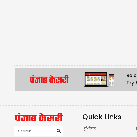
Be o
Try
Quick Links