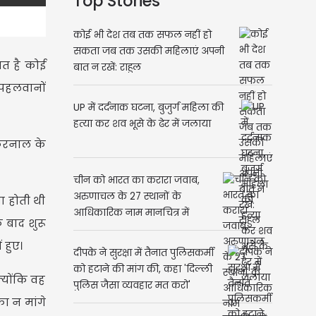
Top Stories
कोई भी देश तब तक सफल नहीं हो
सकता जब तक उसकी महिलाएं अपनी
बात है कोई
बात न रखें: राहुल
 पहलवानों
UP में दर्दनाक घटना, बुजुर्ग महिला की
हत्या कर शव भूसे के ढेर में जलाया
ा करनाल के
चीन को भारत का करारा जवाब,
अरुणाचल के 27 स्थानों के
षा होती थी
आधिकारिक नाम मानचित्र में
 बाद शुरू
शामिल
 हुए।
दीपके ने सुरक्षा में तैनात पुलिसकर्मी
को हटाने की मांग की, कहा 'दिल्ली
क्योंकि वह
पुलिस जैसा व्यवहार मत करो'
फा न मांगे