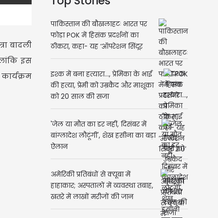
Top Stories
पाकिस्तान की बौखलाहटः भारत पर
फोड़ा POK में हिसंक प्रदर्शनों का
त्रा बादली
ठीकरा, कहा- यह ‘ऑपरेशन सिंदूर
2.0’
हालांकि इस
इश्क में बना हत्यारा..., प्रेमिका के भाई
 कार्यक्रम
की हत्या, प्रेमी को उम्रकैद और माशूका
को 20 साल की सजा
'जेल या मौत का डर नहीं, दिसंबर में
बांग्लादेश लौटूंगी', शेख हसीना का बड़ा
ऐलान
अमेरिकी प्रतिबंधों से क्यूबा में
हाहाकार; अस्पतालों में व्यवस्था तबाह,
खतरे में लाखों मरीजों की जान