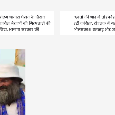
पीएम आवास घेराव के दौरान
"छात्रों की आड़ में तोड़फो
कांग्रेस नेताओं की गिरफ्तारी की
रही कांग्रेस", रोहतक में ग
निंदा, भाजपा सरकार की
ओमप्रकाश धनखड़ और अर
कायरतापूर्ण कार्रवाई...
गुप्ता
मणिपुर लिबास में रणदी
गर्लफ्रेंड लिन लैशराम क