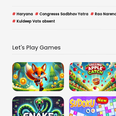
#
Haryana
#
Congresss Sadbhav Yatra
#
Rao Naren
#
Kuldeep Vats absent
Let's Play Games