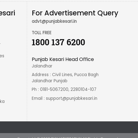
esari
For Advertisement Query
advt@punjabkesari.in
TOLL FREE
1800 137 6200
r
es
Punjab Kesari Head Office
Jalandhar
Address : Civil Lines, Pucca Bagh
Jalandhar Punjab
Ph : 0181-5067200, 2280104-107
Email :
support@punjabkesari.in
ka