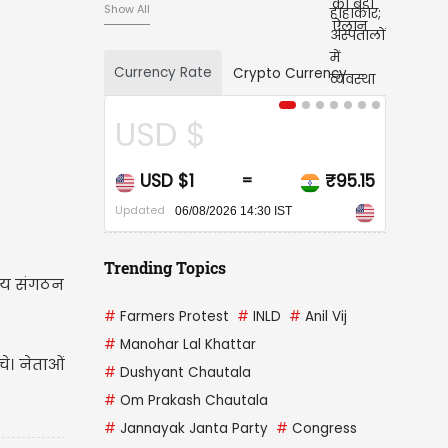
Show All
Currency Rate
Crypto Currency
CAD $
₹95.15
CAD $1
₹67.91
=
Updated
 IST
06/08/2026 14:30 IST
Trending Topics
ेश्य संगठन
#
Farmers Protest
#
INLD
#
Anil Vij
#
Manohar Lal Khattar
चे। नेताओं
#
Dushyant Chautala
#
Om Prakash Chautala
#
Jannayak Janta Party
#
Congress