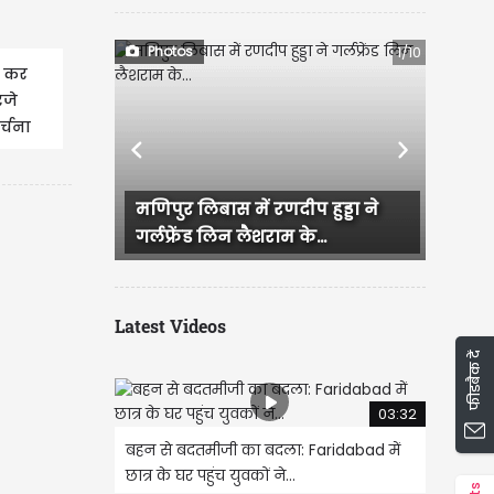
Photos
1/10
ड़ कर
रजे
्चना
Previous
Next
प हुड्डा ने
राजस्थान में हुई भव्य बिश्नोई और
े...
IAS परी की सगाई, दादी और...
Latest Videos
फीडबैक दें
03:32
बहन से बदतमीजी का बदला: Faridabad में
छात्र के घर पहुंच युवकों ने...