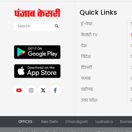
Quick Links
ई-पेपर
केसरी TV
देश
विदेश
दिल्ली
पंजाब
चंडीगढ़
उत्तर प्रदेश
OFFICES :
New Delhi
Chandigarh
Ludhiana
Bomb