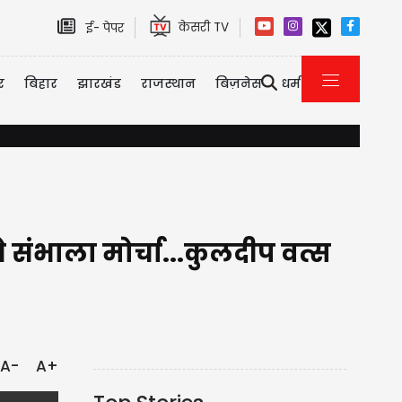
केसरी TV
ई- पेपर
र
बिहार
झारखंड
राजस्थान
बिज़नेस
धर्म
हरियाणा के 66 शहरों में निकाय चुनावों की तैयारियां शुरू, इस आधार पर होगी नई वार्
ने संभाला मोर्चा...कुलदीप वत्स
A-
A+