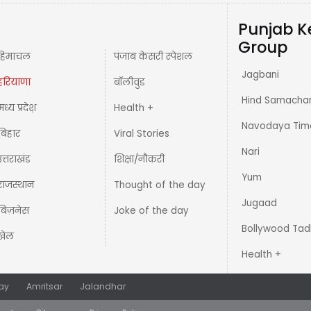
Punjab K
Group
हिमाचल
पंजाब केसरी स्पेशल
Jagbani
हरियाणा
बॉलीवुड
Hind Samacha
मध्य प्रदेश़
Health +
Navodaya Tim
बिहार
Viral Stories
Nari
उत्तराखंड
शिक्षा/नौकरी
Yum
राजस्थान
Thought of the day
Jugaad
बिज़नेस
Joke of the day
Bollywood Tad
खेल
Health +
ay
Amritsar
Jalandhar