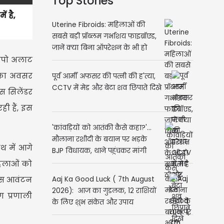
Top Stories
 है,
Uterine Fibroids: महिलाओं की
सबसे बड़ी प्रॉब्लम गर्भाशय फाइब्रॉएड,
जानें क्या बिना ऑपरेशन के भी हो
िपो अलाट
सकता है ठीक?
र का अवसर
पूर्व आर्मी अफसर की पत्नी की ह'त्या,
CCTV में मेड और बेटा शव छिपाते दिखे
ैस सिलेंडर
ी हैं, इस
'कांवड़ियों को आतंकी कैसे कहा?'...
मौलाना रशीदी के बयान पर भड़के
थ में आगे
BJP विधायक, थाने पहुंचकर मांगी
NSA की कार्रवाई
हिलाओं को
ेंस आवंटन
Aaj Ka Good Luck ( 7th August
2026): आज का गुडलक, 12 राशियों
ण प्रणाली
के लिए शुभ संकेत और उपाय