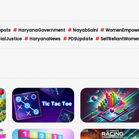
epots
#
HaryanaGovernment
#
NayabSaini
#
WomenEmpowe
ialJustice
#
HaryanaNews
#
PDSUpdate
#
SelfReliantWome