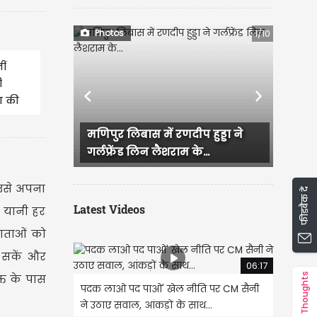
Photos
1/10
ीं
ी
Previous
Next
ा की
नी आफत
ास में रणदीप हुड्डा ने
राजस्थान में हुई भव्य बिश्नोई और
लिन लैशराम के...
IAS परी की सगाई, दादी और...
 उसे अपना
फीडबैक दें
Latest Videos
, यानी हर
माताओं को
 सकें और
06:17
Thoughts
्त के पास
पदक लाओ पद पाओ' खेल नीति पर CM सैनी
ने उठाए सवाल, आंकड़ों के साथ...