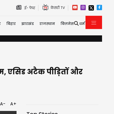
केसरी TV
ई- पेपर
र
बिहार
झारखंड
राजस्थान
बिज़नेस
धर्म
करनाल : बीरू बाल्मीकि हत्याकांड मामले में पुलिस का बड़ा एक्शन, मुठभेड़ में 
म, एसिड अटैक पीड़ितों और
A-
A+