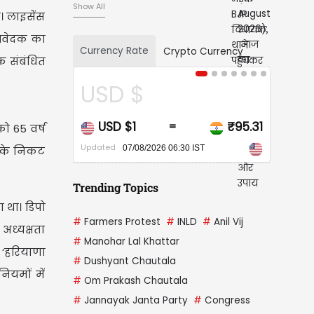
Show All
। लाइसेंस
 आवेदक का
Currency Rate
Crypto Currency
क संबंधित
$
CAD $
₹95.31
CAD $1
₹67.
=
=
ो 65 वर्ष
Updated
08/2026 06:30 IST
07/08/2026 06:30 IST
 के निकट
Trending Topics
ा था। डिपो
#
Farmers Protest
#
INLD
#
Anil Vij
अध्यक्षता
#
Manohar Lal Khattar
 ‘हरियाणा
#
Dushyant Chautala
ियमों में
#
Om Prakash Chautala
#
Jannayak Janta Party
#
Congress