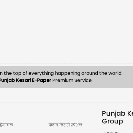
n the top of everything happening around the world.
Punjab Kesari E-Paper
Premium Service.
Punjab K
Group
हिमाचल
पंजाब केसरी स्पेशल
Jagbani