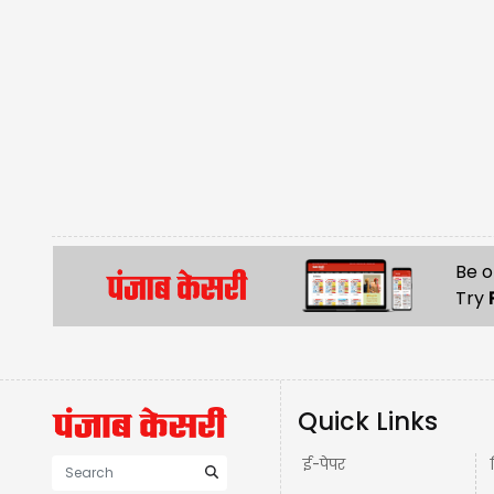
Be o
Try
Quick Links
ई-पेपर