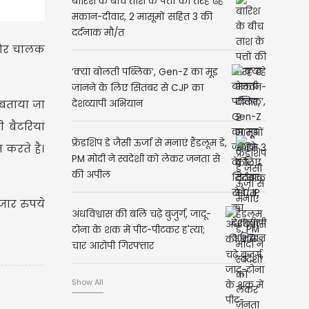
बारिश के बीच ताश के पत्तों की तरह ढहे
मकान-दीवार, 2 मासूमों सहित 3 की
दर्दनाक मौ/त
ी और चालक
‘क्या बोलती पब्लिक’, Gen-Z का मूड
जानने के लिए सितंबर से CJP का
 बताया जा
देशव्यापी अभियान
 बैटरियां
फ्रेंडशिप डे जैसी ऊर्जा से मनाएं हैंडलूम डे,
 करते है।
PM मोदी ने स्वदेशी को लेकर जनता से
की अपील
जार रुपये
अंधविश्वास की बलि चढ़े बुजुर्ग, जादू-
टोना के शक में पीट-पीटकर ह'त्या;
चार आरोपी गिरफ्तार
Show All