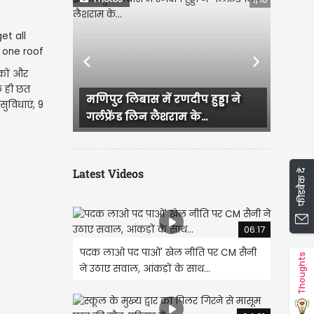
Previous
Next
िकों और
क ही छत
ुर लिबास में रणदीप हुड्डा ने
राजस्थान में हुई भव्य बिश्नो
सुविधाएं, 9
्रेंड लिन लैशराम के...
IAS परी की सगाई, दादी और...
Latest Videos
फीडबैक दें
06:17
पदक लाओ पद पाओ' खेल नीति पर CM सैनी
Thoughts
ने उठाए सवाल, आंकड़ों के साथ...