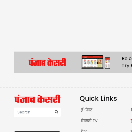
Be o
Try
Quick Links
ई-पेपर
केसरी TV
देश