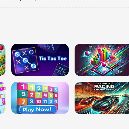
US
US
Updat