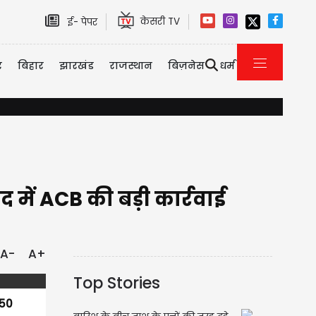
केसरी TV
ई- पेपर
र
बिहार
झारखंड
राजस्थान
बिज़नेस
धर्म
फतेहाबाद में दिल दहलाने वाला हादसा...घर में बने कुंड में डूबने से मां समेत 2 बच
 में ACB की बड़ी कार्रवाई
A-
A+
Top Stories
 50