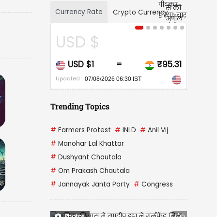
Currency Rate
Crypto Currency
D $
CAD $
D $1
₹95.31
CAD $1
=
=
ed
Updated
07/08/2026 06:30 IST
07/08/2026 06:30 IST
Trending Topics
#
Farmers Protest
#
INLD
#
Anil Vij
#
Manohar Lal Khattar
#
Dushyant Chautala
#
Om Prakash Chautala
#
Jannayak Janta Party
#
Congress
Photos
1/10