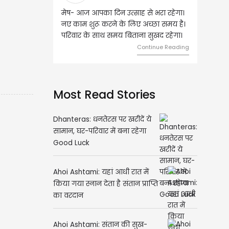
मेष- आज आपका दिन उत्साह से भरा रहेगा।
वृष- आज का दिन इस राशि के जातक
नए काम शुरू करने के लिए अच्छा समय है।
लिए शुभ रहने वाला है। धन और नौक
परिवार के साथ समय बिताना सुखद रहेगा।
मामलों में सफलता मिलेगी। मित्रों से
मेलजोल बढ़ेगा। आर्थिक निवेश सोच
Continue Reading
समझकर...
Continue
Most Read Stories
Dhanteras: धनतेरस पर खरीदें ये
सामान, घर-परिवार में बना रहेगा
Good Luck
Ahoi Ashtami: यहां आधी रात में
किया गया स्नान देता है संतान प्राप्ति
का वरदान