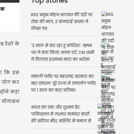
Top Stories
धिक
RSS प्रमुख मोहन भागवत की एंट्री पर
रोक की मांग, 2 कनाडाई सांसद ने
लिखा पत्र
 देशों के
'3 साल से कर रहा हूं कोशिश': ऋषभ
पंत ने बयां किया अपना दर्द, CM धामी
ने दिलाया हरसंभव मदद का भरोसा
ाया कि इस
नकली पनीर पर महाराष्ट्र सरकार का
 से योग कर
बड़ा एक्शन: पूरे राज्य में एनालॉग पनीर
पर 1 साल का कड़ा प्रतिबंध
्होंने कहा
्ड योगासन
भारत का एक और दुश्मन ढेर:
पाकिस्तान में लश्कर कमांडर कारी
की संदिग्ध मौत, मस्जिद में नमाज से
पहले अचानक गिरा और...