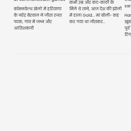
कभी उम्र और कद-काठी के
कॉमनवेल्थ खेलों में हरियाणा
मिले थे ताने, आज देश की झोली
के नरेंद्र बेरवाल ने जीता रजत
में डाला Gold... मां बोली- कह
Ha
पदक, गांव में जश्न और
कर गया था जीतकर...
खूब
आतिशबाजी
पूर्
रिंग