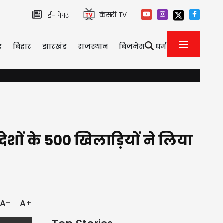
केसरी TV
ई- पेपर
र
बिहार
झारखंड
राजस्थान
बिज़नेस
धर्म
हरियाणा में आफत की बारिश...खेलते-खेलते पानी में डूबा मासूम, तड़प-तड़प क
देशों के 500 खिलाड़ियों ने लिया
A-
A+