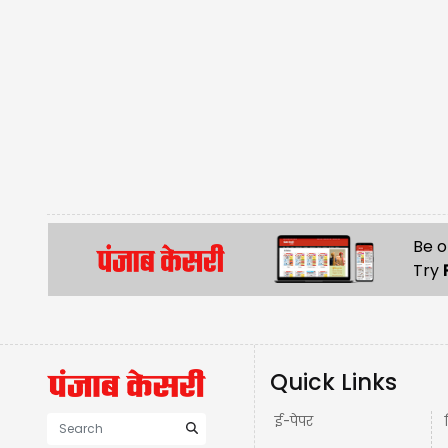
Be o
Try
Quick Links