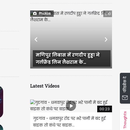
ं)
Photos
1/10
Previous
Next
िपुर लिबास में रणदीप हुड्डा ने
राजस्थान में हुई भव्य बिश्
्लफ्रेंड लिन लैशराम के...
IAS परी की सगाई, दादी और.
फीडबैक दें
Latest Videos
00:23
Thoughts
गुडगांव - धनवापुर रोड पर भरे पानी में बंद हुई
बाइक तो कंधे पर बाइक...