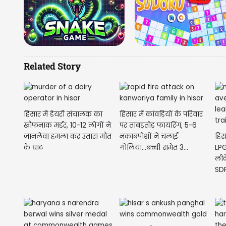
Related Story
हिसार में डेयरी संचालक का
हिसार में कांवड़ियों के परिवार
खौफनाक मर्डर, 10-12 लोगों ने
पर ताबड़तोड़ फायरिंग, 5-6
जानलेवा हमला कर उतारा मौत
नकाबपोशों ने चलाईं
हिस
के घाट
गोलियां...बच्ची समेत 3...
LPG 
लीक
SDRF