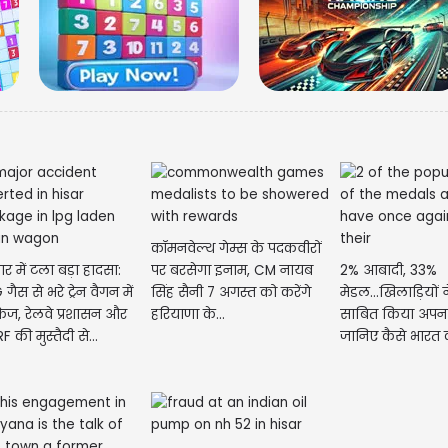
कॉमनवेल्थ गेम्स के पदकवीरों
ार में टला बड़ा हादसा:
पर बरसेगा इनाम, CM नायब
2% आबादी, 33%
गैस से भरे ट्रेन वैगन में
सिंह सैनी 7 अगस्त को करेंगे
मेडल...खिलाड़ियों 
ेज, रेलवे प्रशासन और
हरियाणा के...
साबित किया अपना
 की मुस्तैदी से...
जानिए कैसे भारत 
पावरहाउस'...