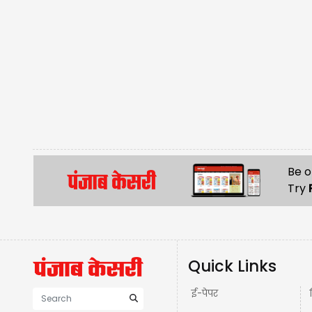
Be o
Try
Quick Links