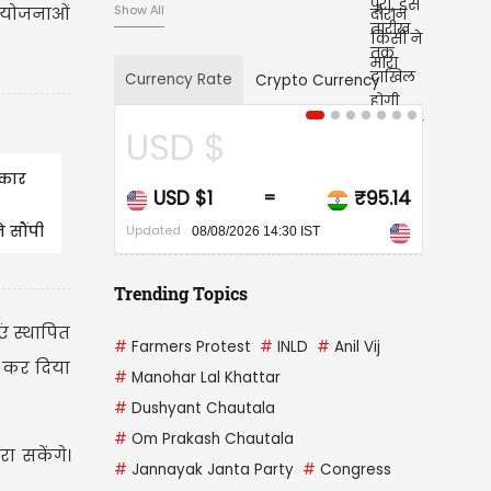
Show All
रियोजनाओं
Currency Rate
Crypto Currency
D $
CAD $
रकार
 $1
₹95.14
CAD $1
₹
=
=
े सौंपी
Updated
08/08/2026 14:30 IST
08/08/2026 14:30 IST
क...
Trending Topics
ं स्थापित
#
Farmers Protest
#
INLD
#
Anil Vij
ू कर दिया
#
Manohar Lal Khattar
#
Dushyant Chautala
#
Om Prakash Chautala
ा सकेंगे।
#
Jannayak Janta Party
#
Congress