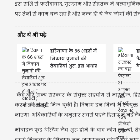
इस राशि से फरीदाबाद, गुरुग्राम और रोहतक में अत्याधुनिक
पर तेजी से काम चल रहा है और जल्द ही ये लैब लोगों की सेवा 
और ये भी पढ़े
हरियाणा के 66 शहरों में
ह
निकाय चुनावों की
फ
तैयारियां शुरू, इस आधार
ट
पर होगी नई वार्डबंदी ;
छ
नोटिफिकेशन...
केंद्र और राज्य सरकार के संयुक्त सहयोग से नारनौल, हिस
करने की मंजूरी मिल चुकी है। विभाग इन जिलों में उपयुक्त
जाएगा। अधिकारियों के अनुसार सबसे पहले हिसार में नई लैब
मोबाइल फूड टेस्टिंग लैब शुरू होने के बाद लोग दूध, घी, त
इससे मिलावट के खिलाफ जन-जागरूकता बढ़ेगी और खाद्य स