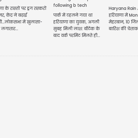
मे
ा के रास्तों पर ड्रग तस्करों
Haryana Rain A
नए
, केंद्र ने बढ़ाई
पार्क में टहलने गया था
हरियाणा में Mo
पर
...लोकसभा में खुलासा-
हरियाणा का युवक, अगली
मेहरबान, 10 जिलो
 लगातार...
सुबह मिली लाश: बीटेक के
बारिश की चेतावनी.
बाद वर्क परमिट मिलते ही...