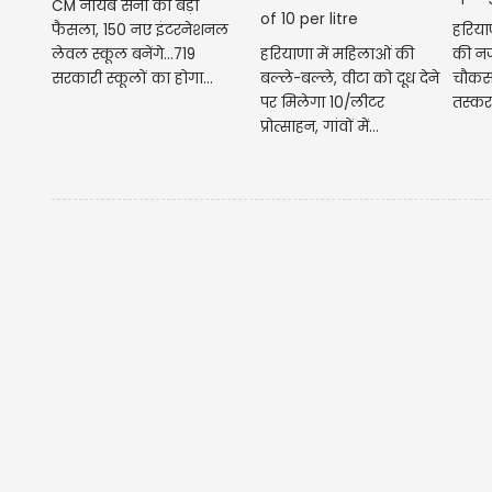
CM नायब सैनी का बड़ा
फैसला, 150 नए इंटरनेशनल
हरियाण
लेवल स्कूल बनेंगे...719
हरियाणा में महिलाओं की
की नजर
सरकारी स्कूलों का होगा...
बल्ले-बल्ले, वीटा को दूध देने
चौकसी
पर मिलेगा 10/लीटर
तस्कर
प्रोत्साहन, गांवों में...