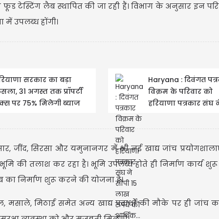
 फूड टेस्टिंग लैब स्थापित की जा रही हैं। विभाग के अनुसार इन प
में उपलब्ध होंगी।
US
रियाणा सरकार का बड़ा
Haryana : दिवंगत पत्
USD
ैसला, 31 अगस्त तक प्रॉपर्टी
विक्रम के परिवार को
ैक्स पर 75% मिलेगी ब्याज
हरियाणा पत्रकार संघ न
Updated
ूट, 1 सितंबर से नई...
15 लाख रुपये की आर्थि
ार, जींद, सिरसा और यमुनानगर में भी नई खाद्य जांच प्रयोगशालाए
 भूमि की तलाश कर रहा है। भूमि उपलब्ध होते ही निर्माण कार्य शुर
 का निर्माण शुरू करने की योजना है।
ेल, मसाले, मिठाई समेत अन्य खाद्य पदार्थों की मौके पर ही जांच कर
ुरक्षा व्यवस्था को और मजबूती मिलेगी।