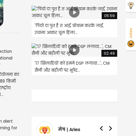
05:59
'पियो दा पुत है त आईं, प्रोग्राम करके जाईं,
Jokes
उचाना आकर चूल हिला...
02:49
'17 खिलाड़ियों को हमने DSP लगाया...', CM
सैनी और बड़ौली पर भूपेंद्र...
परियोजना का
: 89 किमी
ष्ट्रीय
...
मेष | Aries
वृषभ | Taurus