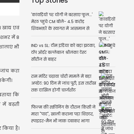
Top Stories
'कांवड़ियों पर योगी ने बरसाए फूल...'
मेरठ पहुंचे CM बोले- 4.5 करोड़
 खाद्य एवं
शिवभक्तों के स्वागत में आसमान से
होगी पुष्पवर्षा
शभर में 8
IND vs SL: टीम इंडिया को बड़ा झटका,
शालाएं भी
टॉप ऑर्डर बल्लेबाज श्रीलंका टेस्ट
सीरीज से बाहर
 जांच करा
राम मंदिर चढ़ावा चोरी मामले में बड़ा
सकेगी।
अपडेट: 90 दिन में जांच पूरी, इस तारीख
तक दाखिल होगी चार्जशीट
 बताया कि
में बढ़ती
फिल्म की स्क्रीनिंग के दौरान किसी ने
मारा "पाद", खाली कराना पड़ा थिएटर,
स्पाइडर-मैन भी नाक दबाकर भागा
र किया है।
(Video)