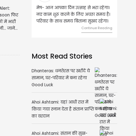
ष- आज आपका दिन उत्साह से भरा रहेगा।
वृष- आज का दिन इस राशि के जातकों
lert:
 काम शुरू करने के लिए अच्छा समय है।
लिए शुभ रहने वाला है। धन और नौकर
nsoon फिर
िवार के साथ समय बिताना सुखद रहेगा।
मामलों में सफलता मिलेगी। मित्रों से
ं में भारी
मेलजोल बढ़ेगा। आर्थिक निवेश सोच-
.. जानें...
Continue Reading
समझकर...
Continue R
Most Read Stories
Dhanteras: धनतेरस पर खरीदें ये
सामान, घर-परिवार में बना रहेगा
Good Luck
Ahoi Ashtami: यहां आधी रात में
किया गया स्नान देता है संतान प्राप्ति
का वरदान