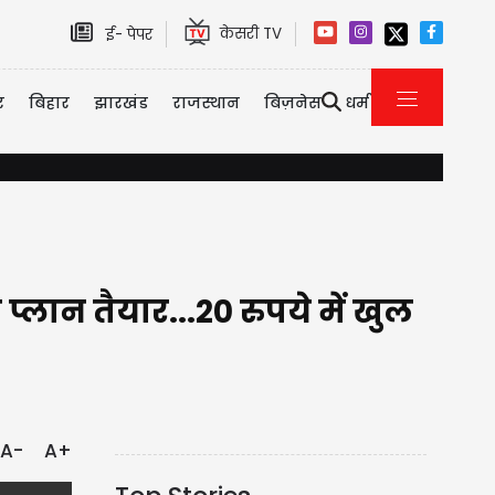
केसरी TV
ई- पेपर
र
बिहार
झारखंड
राजस्थान
बिज़नेस
धर्म
Haryana की राजनीति का बड़ा चेहरा खामोश; वरिष्ठ INLD नेता एवं सेवानिवृत्त 
लान तैयार...20 रुपये में खुल
A-
A+