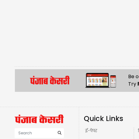
Be o
Try
Quick Links
ई-पेपर