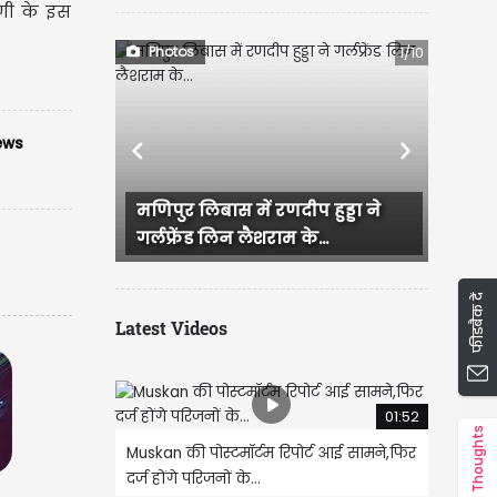
ठगी के इस
Photos
1/10
ews
Previous
Next
मणिपुर लिबास में रणदीप हुड्डा ने
राजस्थान में हु
गर्लफ्रेंड लिन लैशराम के...
IAS परी की सगा
फीडबैक दें
Latest Videos
01:52
Thoughts
Muskan की पोस्टमॉर्टम रिपोर्ट आई सामने,फिर
दर्ज होंगे परिजनों के...