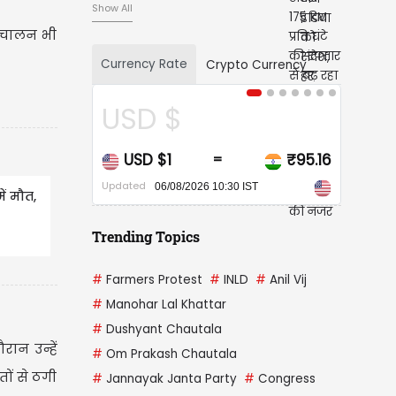
नजर
Show All
संचालन भी
Currency Rate
Crypto Currency
USD $
CAD $
USD $1
₹95.16
CAD $1
=
Updated
Updated
06/08/2026 10:30 IST
06/08/202
ें मौत,
Trending Topics
#
Farmers Protest
#
INLD
#
Anil Vij
#
Manohar Lal Khattar
#
Dushyant Chautala
न उन्हें
#
Om Prakash Chautala
ों से ठगी
#
Jannayak Janta Party
#
Congress