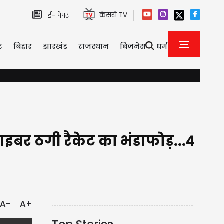
केसरी TV
ई- पेपर
र
बिहार
झारखंड
राजस्थान
बिज़नेस
धर्म
Haryana: 2010 से पहले नियुक्त शिक्षकों को बड़ा झटका: केंद्र का साफ जवा
र ठगी रैकेट का भंडाफोड़...4
A-
A+