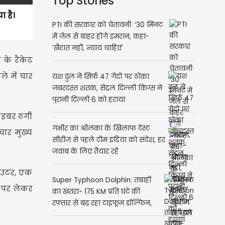
Top Stories
ा है।
PTI की सरकार को चेतावनीः ‘30 मिनट
में जेल से बाहर होंगे इमरान, कहा-
‘खैरात नहीं, न्याय चाहिए'
 के रैकेट
े में चार
यश ढुल ने सिर्फ 47 गेंदों पर ठोका
जबरदस्त शतक, सेंट्रल दिल्ली किंग्स ने
पुरानी दिल्ली 6 को हराया
साइबर ठगी
गंभीर का श्रीलंका के खिलाफ टेस्ट
चार मुख्य
सीरीज से पहले टीम इंडिया को संदेश, हर
जवाब के लिए तैयार रहें
राउटर, एक
Super Typhoon Dolphin: तबाही
ड पर लेकर
का खतरा- 175 KM प्रति घंटे की
रफ्तार से बढ़ रहा टाइफून डॉल्फिन,
भारत के मानसून पर वैज्ञानिकों की