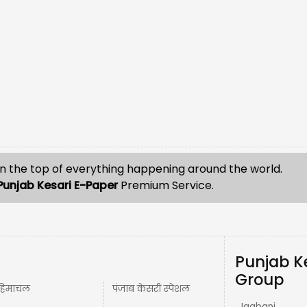
n the top of everything happening around the world.
Punjab Kesari E-Paper
Premium Service.
Punjab K
Group
हिमाचल
पंजाब केसरी स्पेशल
Jagbani