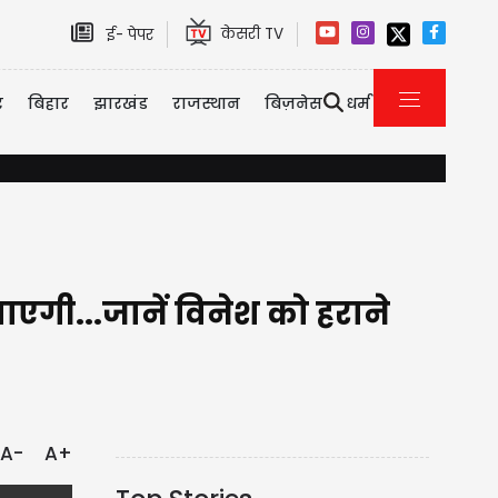
केसरी TV
ई- पेपर
र
बिहार
झारखंड
राजस्थान
बिज़नेस
धर्म
हरिद्वार से गंगाजल लेकर नरवाना लौट रहे थे 2 कांवड़िए...रास्ते में काल बन
 पाएगी...जानें विनेश को हराने
A-
A+