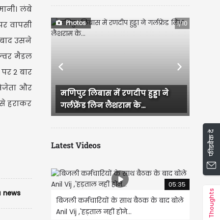
ानी। लंबे
Photos
1/10
 पर वापसी
 बाद उसने
िल्वर मैडल
Previous
Next
 पर 2 बार
विजेता और
मणिपुर लिबास में रणदीप हुड्डा ने
राजस्थान में हुई भ
से हराकर
गर्लफ्रेंड लिन लैशराम के...
IAS परी की सगाई, द
फीडबैक दें
Latest Videos
)
05:35
Thoughts
 news
बिजली कर्मचारियों के साथ बैठक के बाद बोले
Anil Vij ,'हड़ताल नहीं होने...