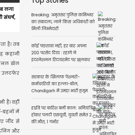
Top Stories
 तब लगा
Breaking: अमृतसर पुलिस कमिश्नर
संघर्ष,
का तबादला, जानें किस अधिकारी को
मिली जिम्मेदारी
ता है। तब
कोई पछतावा नहीं, हर बार अपना
200 परसेंट दिया : रहाणे ने
यह कहानी
इंटरनेशनल रिटायरमेंट पर खुलकर
नैशनल खेल
की बात
़ा उलटफेर
सरकार के खिलाफ पेंशनरों-
कर्मचारियों का हल्ला-बोल,
Chandigarh में उमड़ा भारी हुजूम
 हैं। वहीं
हाईवे पर बारिश बनी काल: अनियंत्रित
-बहनों में
होकर पलटी एसयूवी, युवती समेत 2
ए जींद से
की मौत, 1 गंभीर
्रेनिंग और