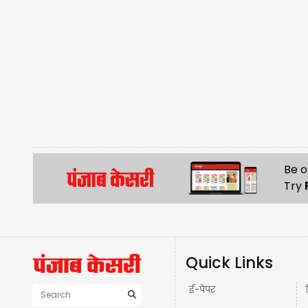
Be o
Try
Quick Links
ई-पेपर