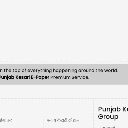
n the top of everything happening around the world.
Punjab Kesari E-Paper
Premium Service.
Punjab K
Group
हिमाचल
पंजाब केसरी स्पेशल
Jagbani