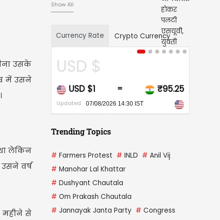
Show All
Currency Rate
Crypto Currency
USD $
CAD $
सीना उसके
 में उसने
USD $1
₹95.25
CAD $1
=
=
।
Updated
Updated
07/08/2026 14:30 IST
07/08/2026 14
Trending Topics
 था लेकिन
#
Farmers Protest
#
INLD
#
Anil Vij
उसने वर्ष
#
Manohar Lal Khattar
।
#
Dushyant Chautala
#
Om Prakash Chautala
#
Jannayak Janta Party
#
Congress
 महीने से