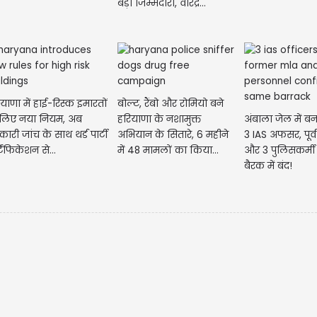
बड़ी जिम्मेदारी, वीरेंद्र...
मेष रा
आपको न
सके अ
याणा में हाई-रिस्क इमारतों
बोल्ट, रैंबो और रोमियो बने
 लिए नया नियम, अब
हरियाणा के नशामुक्त
अंबाला जेल में बना
ारी जांच के साथ थर्ड पार्टी
अभियान के सितारे, 6 महीने
3 IAS अफसर, पूर
टिफिकेशन से...
में 48 मामलों का किया...
और 3 पुलिसकर्मी
बैरक में बंद!