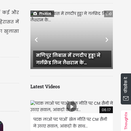
में कई और
Photos
1/10
हिरासत में
का खुलासा
Previous
Next
िबास में रणदीप हुड्डा ने
राजस्थान में हुई भव्य बिश्नोई और
ड लिन लैशराम के...
IAS परी की सगाई, दादी और...
फीडबैक दें
Latest Videos
06:17
Thoughts
पदक लाओ पद पाओ' खेल नीति पर CM सैनी
ने उठाए सवाल, आंकड़ों के साथ...