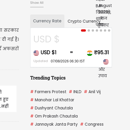
Show All
Currency Rate
Crypto Currency
ाणा सरकार
 $
CAD $
 दी गई है।
कई अफसरों
$1
₹95.31
CAD $1
₹67
=
=
Updated
7/08/2026 06:30 IST
07/08/2026 06:30 IST
Trending Topics
#
Farmers Protest
#
INLD
#
Anil Vij
ी
त हुए
#
Manohar Lal Khattar
.नहीं
#
Dushyant Chautala
#
Om Prakash Chautala
#
Jannayak Janta Party
#
Congress