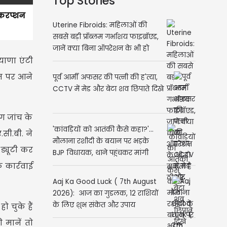
Top Stories
ी करप्शन
Uterine Fibroids: महिलाओं की
सबसे बड़ी प्रॉब्लम गर्भाशय फाइब्रॉएड,
जानें क्या बिना ऑपरेशन के भी हो
याणा एंटी
सकता है ठीक?
ानत पर आने
पूर्व आर्मी अफसर की पत्नी की ह'त्या,
CCTV में मेड और बेटा शव छिपाते दिखे
ग जांच के
'कांवड़ियों को आतंकी कैसे कहा?'...
सी.बी. ने
मौलाना रशीदी के बयान पर भड़के
 ड्यूटी कर
BJP विधायक, थाने पहुंचकर मांगी
NSA की कार्रवाई
फ कार्रवाई
Aaj Ka Good Luck ( 7th August
2026): आज का गुडलक, 12 राशियों
के लिए शुभ संकेत और उपाय
ो चुके हैं
 मानें तो