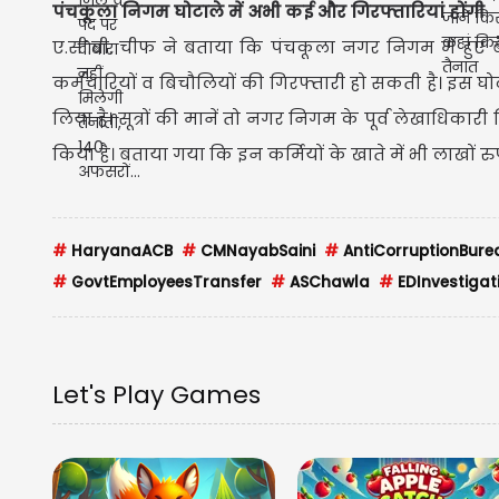
पंचकूला निगम घोटाले में अभी कई और गिरफ्तारियां होंगी
ए.सी.बी. चीफ ने बताया कि पंचकूला नगर निगम में हुए 
कर्मचारियों व बिचौलियों की गिरफ्तारी हो सकती है। इस घोटाल
लिया है। सूत्रों की मानें तो नगर निगम के पूर्व लेखाध
किया है। बताया गया कि इन कर्मियों के खाते में भी लाखों र
#
HaryanaACB
#
CMNayabSaini
#
AntiCorruptionBure
#
GovtEmployeesTransfer
#
ASChawla
#
EDInvestigat
Let's Play Games