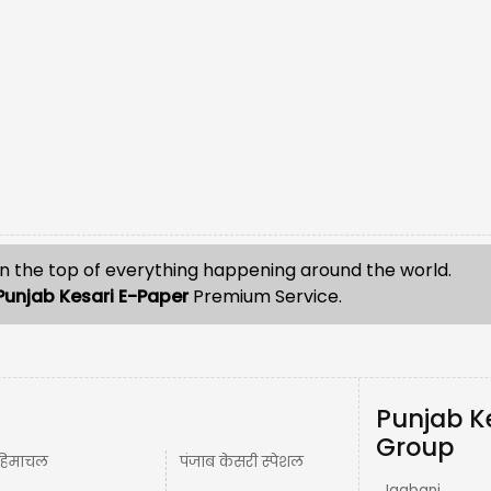
n the top of everything happening around the world.
Punjab Kesari E-Paper
Premium Service.
Punjab K
Group
हिमाचल
पंजाब केसरी स्पेशल
Jagbani