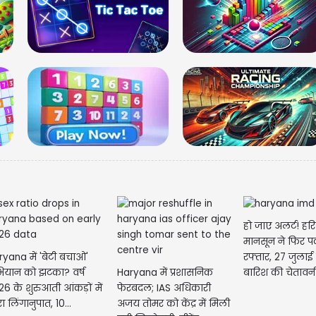
हो जाए अलर्ट! हरि
मानसून ने फिर प
yana में 'बेटी बचाओ'
रफ्तार, 27 जुलाई 
ियान को झटका? वर्ष
Haryana में प्रशासनिक
बारिश की चेतावन
6 के शुरुआती आंकड़ों में
फेरबदल; IAS अधिकारी
ा लिंगानुपात, 10...
अजय तोमर को केंद्र में मिली