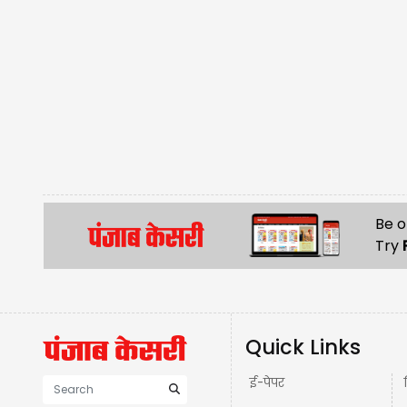
Be o
Try
Quick Links
ई-पेपर