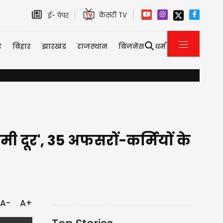
केसरी TV
ई- पेपर
र
बिहार
झारखंड
राजस्थान
बिज़नेस
धर्म
करनाल : बीरू बाल्मीकि हत्याकांड मामले में पुलिस का बड़ा एक्शन, मुठभेड़ में 
 दूर', 35 अफसरों-कर्मियों के
A-
A+