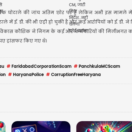
बैंक घोटाले की जांच अंतिम छोर पर है लेकिन अभी इस मामले 
े में ई. डी. की भी एंट्री हो चुकी है और कई आरोपियों को ई. डी. ने 
िकारी विकास कौशिक ने निगम के कई और कर्मचारियों की मिलीभगत 
ुपए ट्रांसफर किए गए थे।
मणिपुर ल
गर्लफ्रें
au
#
FaridabadCorporationScam
#
PanchkulaMCScam
ion
#
HaryanaPolice
#
CorruptionFreeHaryana