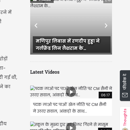
ं
ने में
ी
Previous
Next
ास में रणदीप हुड्डा ने
राजस्थान में हुई भव्य बिश्नोई और
लिन लैशराम के...
IAS परी की सगाई, दादी और...
ड़ों
ता-
Latest Videos
फीडबैक दें
ी गई थी,
ने का
06:17
पदक लाओ पद पाओ' खेल नीति पर CM सैनी
Thoughts
ने उठाए सवाल, आंकड़ों के साथ...
्रीय