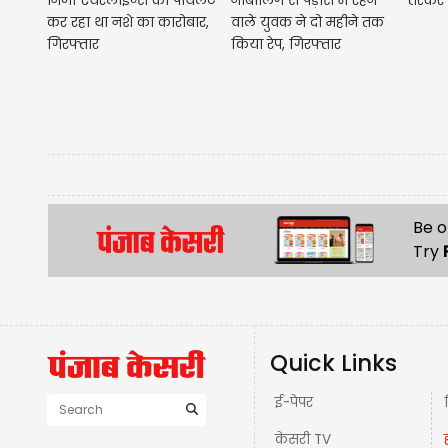
निजी एयरलाइन्स का पायलट
नाबालिग से पड़ोस में रहने
तस्कर 
कर रहा था नशे का कारोबार,
वाले युवक ने दो महीने तक
गिरफ्तार
किया रेप, गिरफ्तार
Be o
Try
Quick Links
ई-पेपर
केसरी TV