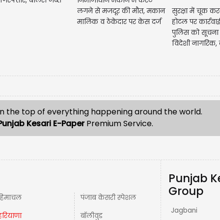
गिरफ्तार, बोलेरो जब्त
निर्माणाधीन मकान में करंट
लगने से मजदूर की मौत, मकान
सुरक्षा में चूक कर
मालिक व ठेकेदार पर केस दर्ज
होटल पर कार्रवाई
पुलिस को सूचना
विदेशी नागरिक, 
n the top of everything happening around the world.
Punjab Kesari E-Paper
Premium Service.
Punjab K
Group
हिमाचल
पंजाब केसरी स्पेशल
Jagbani
हरियाणा
बॉलीवुड