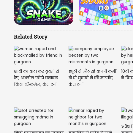
Related Story
शादी का वादा कर युवती से
ड्यूटी से लौट रहे कंपनी कर्मी
10वीं 
रेप, अश्लील फोटो बनाकर
से दो युवकों ने की मारपीट,
ने किय
किया ब्लैकमेल, केस दर्ज
केस दर्ज
अवैध व