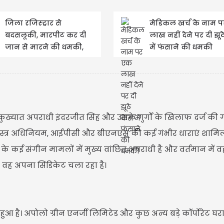
जिला रजिस्ट्रार से
मेडिकल खर्च के नाम 
बदसलूकी, मारपीट कर दी
लाख नहीं देने पर दी झू
USD 
जान से मारने की धमकी,
में फंसाने की धमकी
केस दर्ज
USD $1
Updated
07/
रा कुख्यात अपराधी इंदरजीत सिंह और उसके गुर्गों के खिलाफ दर्ज की 
शस्त्र अधिनियम, आईपीसी और बीएनएस की कई गंभीर धाराएं शामिल ह
 के कई संगीन मामलों में मुख्य वांछित अपराधी है और वर्तमान में 
से वह अपना सिंडिकेट चला रहा है।
ुआ है। अपोलो ग्रीन एनर्जी लिमिटेड और कुछ अन्य बड़े कॉर्पोरेट घरा