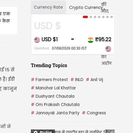
Currency Rate
Crypto Currency
पर एक
ठे केस
$
CAD $
₹95.22
CAD $1
₹67.
=
=
Updated
08/2026 00:30 IST
07/08/2026 00:30 IST
Trending Topics
गई 15 से
ैं। ईडी
#
Farmers Protest
#
INLD
#
Anil Vij
#
Manohar Lal Khattar
वह कानून
#
Dushyant Chautala
#
Om Prakash Chautala
#
Jannayak Janta Party
#
Congress
नों ने
Photos
1/10