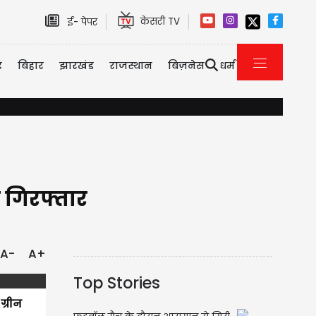
केसरी TV
ई- पेपर
र
बिहार
झारखंड
राजस्थान
बिज़नेस
धर्म
फतेहाबाद में दिल दहलाने वाला हादसा...घर में बने कुंड में डूबने से मां समेत 2 बच्
ा गिरफ्तार
A-
A+
Top Stories
ग्रीन