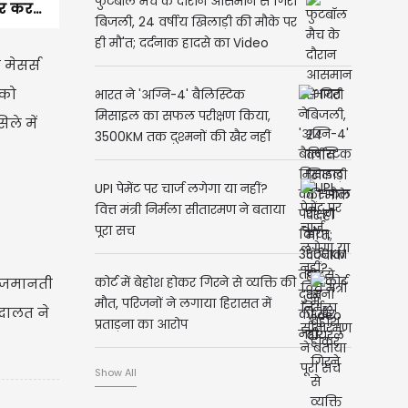
फुटबॉल मैच के दौरान आसमान से गिरी
र कर...
बिजली, 24 वर्षीय खिलाड़ी की मौके पर
ही मौ'त; दर्दनाक हादसे का Video
 मेसर्स
वायरल
 को
भारत ने 'अग्नि-4' बैलिस्टिक
मिसाइल का सफल परीक्षण किया,
ले में
3500KM तक दुश्मनों की खैर नहीं
UPI पेमेंट पर चार्ज लगेगा या नहीं?
वित्त मंत्री निर्मला सीतारमण ने बताया
पूरा सच
र-जमानती
कोर्ट में बेहोश होकर गिरने से व्यक्ति की
मौत, परिजनों ने लगाया हिरासत में
अदालत ने
प्रताड़ना का आरोप
Show All